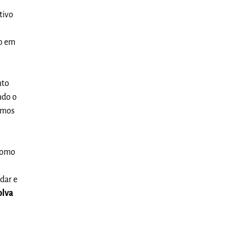
tivo
ão em
nto
ndo o
cemos
 como
dar e
olva