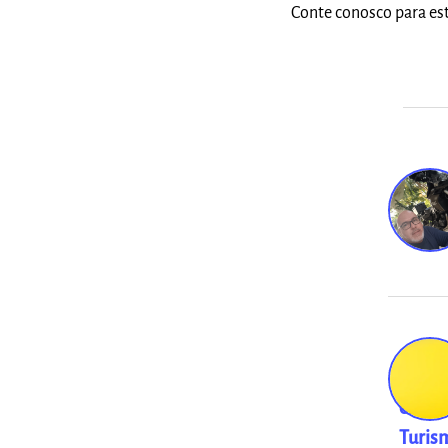
Conte conosco para es
Negóc
em
Turis