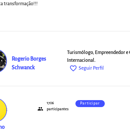
ta transformação!!!
Turismólogo, Empreendedor e 
Rogerio Borges
Internacional.
favorite_outline
Schwanck
Seguir Perfil
1706
Participar
people
ios
participantes
mo