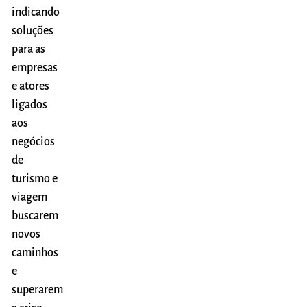
indicando
soluções
para as
empresas
e atores
ligados
aos
negócios
de
turismo e
viagem
buscarem
novos
caminhos
e
superarem