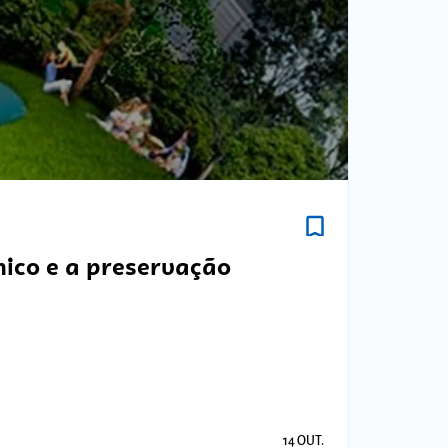
bookmark_border
mico e a preservação
14 OUT.