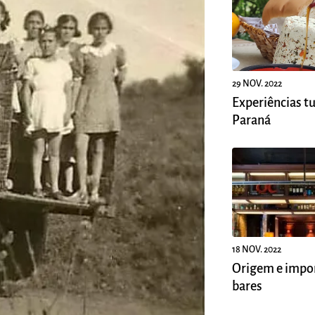
29 NOV. 2022
Experiências tu
Paraná
18 NOV. 2022
Origem e impor
bares