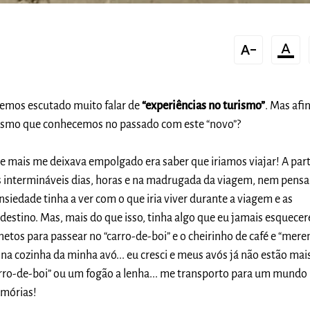
text_decrease
format_color_text
emos escutado muito falar de
“experiências no turismo”
. Mas afin
urismo que conhecemos no passado com este “novo”?
e mais me deixava empolgado era saber que iriamos viajar! A part
s intermináveis dias, horas e na madrugada da viagem, nem pens
nsiedade tinha a ver com o que iria viver durante a viagem e as
destino. Mas, mais do que isso, tinha algo que eu jamais esquecere
etos para passear no “carro-de-boi” e o cheirinho de café e “mer
 na cozinha da minha avó... eu cresci e meus avós já não estão mai
rro-de-boi” ou um fogão a lenha... me transporto para um mundo
emórias!