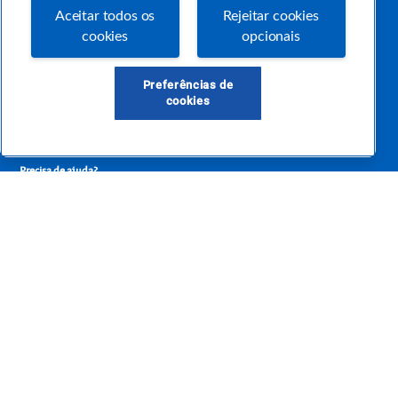
Este é um blog colaborativo.
Aceitar todos os
Rejeitar cookies
O Sebrae não se responsabiliza pelo conteúdo publicado por terceiros.
cookies
opcionais
Uma das maiores Comunidades de Empreendedorismo do Brasil, a Comunidade
Sebrae foi criada para entregar conteúdos em diversos formatos, inovadores,
pertinentes e temas específicos que se conecte com a realidade da sua empresa.
E claro, conte sempre com o Sebrae/PR, em todos os momentos de sua vida
Preferências de
empreendedora.
cookies
Precisa de ajuda?
atendimentosebraepr@pr.sebrae.com.br
Central de Relacionamento 0800 570 0800
de segunda a sexta das 8h às 20h e pelos canais digitais até 00h
Sobre o Sebrae
Sobre a Comunidade
Termos de uso