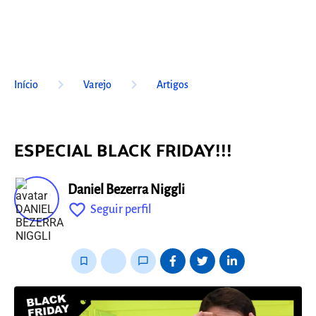
keyboard_arrow_right
keyboard_arrow_right
Início
Varejo
Artigos
ESPECIAL BLACK FRIDAY!!!
Daniel Bezerra Niggli
favorite_outline
Seguir perfil
fixo
bookmark_border
thumb_up_alt
chat_bubble_outline