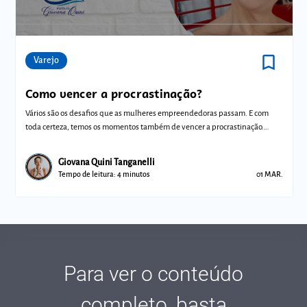
bookmark_border
Comunidades
Varejo
Como vencer a procrastinação?
Vários são os desafios que as mulheres empreendedoras passam. E com
toda certeza, temos os momentos também de vencer a procrastinação.
Primeiro vamos
Giovana Quini Tanganelli
Tempo de leitura: 4 minutos
01 MAR.
Para ver o conteúdo
completo, basta