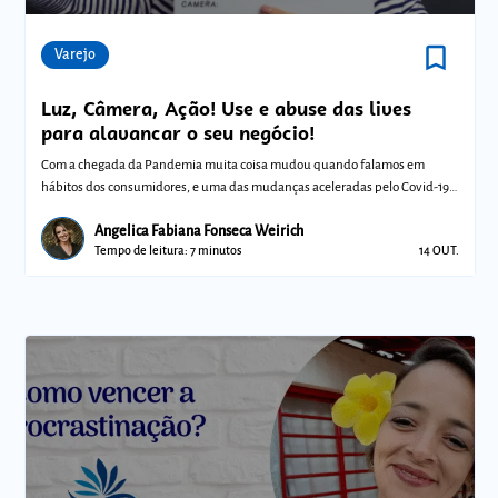
bookmark_border
Comunidades
Varejo
Luz, Câmera, Ação! Use e abuse das lives
para alavancar o seu negócio!
Com a chegada da Pandemia muita coisa mudou quando falamos em
hábitos dos consumidores, e uma das mudanças aceleradas pelo Covid-19
foi a adesão em ma
Angelica Fabiana Fonseca Weirich
Tempo de leitura: 7 minutos
14 OUT.