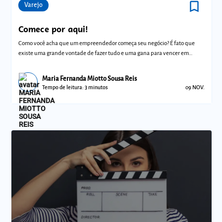
bookmark_border
Comunidades
Varejo
Comece por aqui!
Como você acha que um empreendedor começa seu negócio? É fato que
existe uma grande vontade de fazer tudo e uma gana para vencer em
pouco tempo. Mas n
Maria Fernanda Miotto Sousa Reis
Tempo de leitura: 3 minutos
09 NOV.