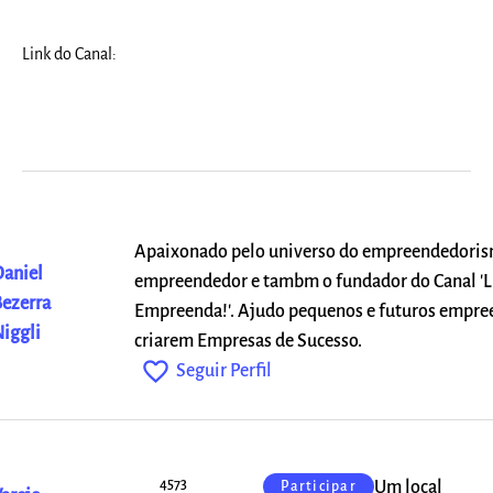
Link do Canal:
Apaixonado pelo universo do empreendedoris
aniel
empreendedor e tambm o fundador do Canal 'L
ezerra
Empreenda!'. Ajudo pequenos e futuros empre
iggli
criarem Empresas de Sucesso.
favorite_outline
Seguir Perfil
4573
Um local
Participar