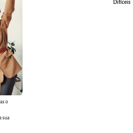
Difíceis
as o
a sua