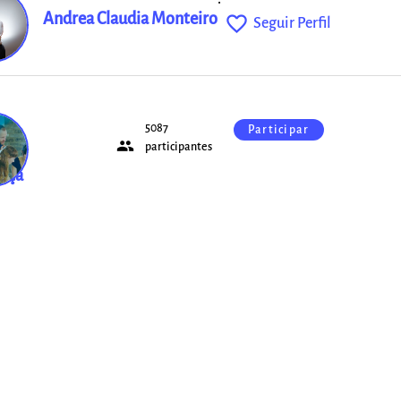
Andrea Claudia Monteiro
favorite_outline
Seguir Perfil
5087
Participar
people
e
participantes
ança