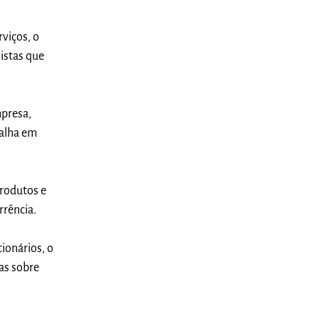
viços, o
istas que
mpresa,
balha em
produtos e
rrência.
ionários, o
as sobre