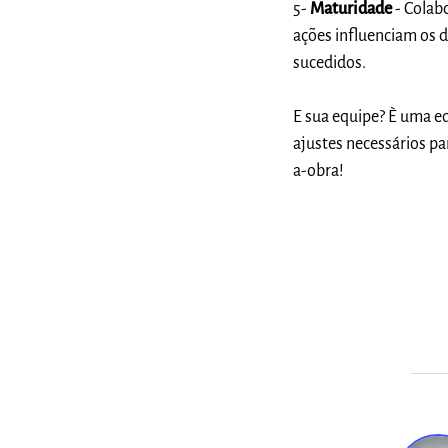
5-
Maturidade
- Colab
ações influenciam os
sucedidos.
E sua equipe? È uma eq
ajustes necessários p
a-obra!