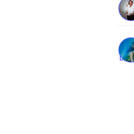
Polo d
Lider