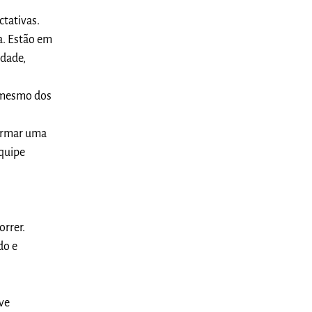
ctativas.
. Estão em
idade,
é mesmo dos
formar uma
equipe
orrer.
do e
ve