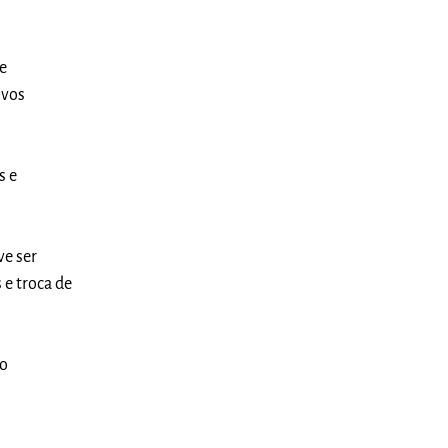
e
ivos
s e
ve ser
 e troca de
do