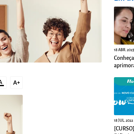
18 ABR. 202
Conheça 
aprimor
desenvo
color_text
text_increase
18 JUL. 2022
[CURSO]