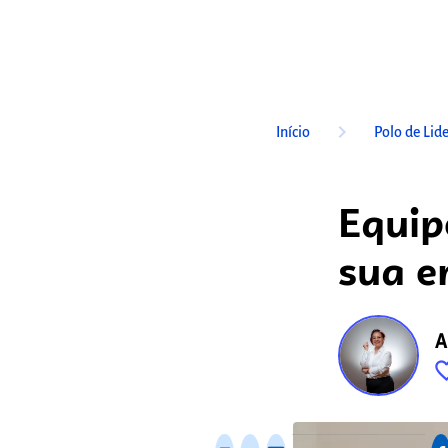
keyboard_arrow_right
Início
Polo de Lid
Equip
sua e
A
favorite_
fixo