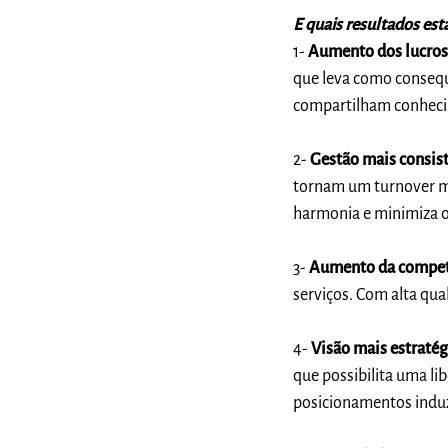
E quais resultados es
1-
Aumento dos lucro
que leva como consequ
compartilham conheci
2-
Gestão mais consis
tornam um turnover ma
harmonia e minimiza o
3-
Aumento da compet
serviços. Com alta qua
4-
Visão mais estratég
que possibilita uma li
posicionamentos indu