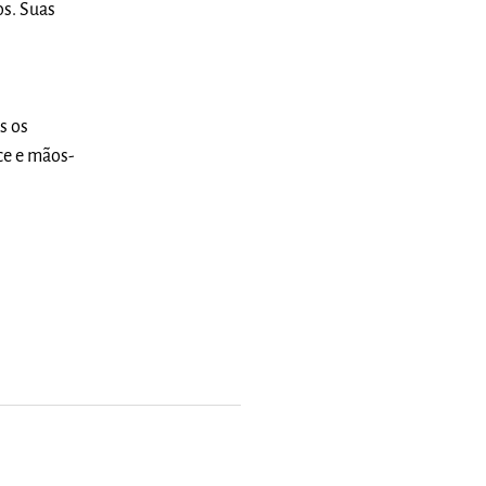
os. Suas
m
s os
ce e mãos-