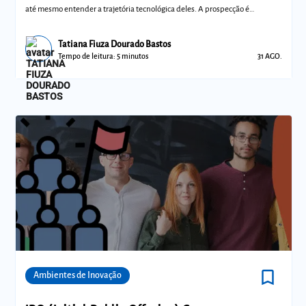
até mesmo entender a trajetória tecnológica deles. A prospecção é
importante
Tatiana Fiuza Dourado Bastos
Tempo de leitura: 5 minutos
31 AGO.
bookmark_border
Comunidades
Ambientes de Inovação