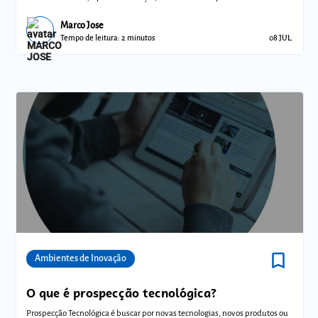
reinventar.
Marco Jose
Tempo de leitura: 2 minutos
08 JUL.
bookmark_border
Comunidades
Ambientes de Inovação
O que é prospecção tecnológica?
Prospecção Tecnológica é buscar por novas tecnologias, novos produtos ou