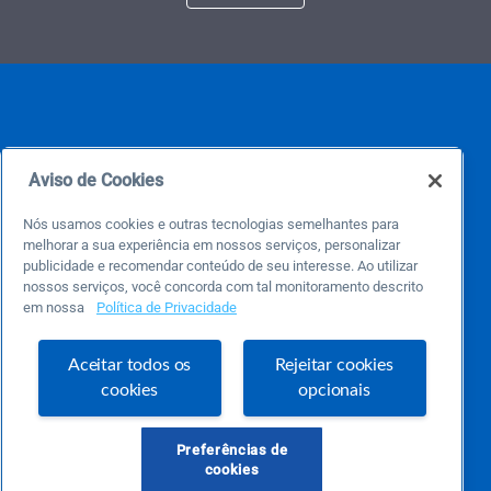
Aviso de Cookies
Nós usamos cookies e outras tecnologias semelhantes para
Este é um blog colaborativo.
melhorar a sua experiência em nossos serviços, personalizar
O Sebrae não se responsabiliza pelo conteúdo publicado por terceiros.
publicidade e recomendar conteúdo de seu interesse. Ao utilizar
Uma das maiores Comunidades de Empreendedorismo do Brasil, a Comunidade
nossos serviços, você concorda com tal monitoramento descrito
Sebrae foi criada para entregar conteúdos em diversos formatos, inovadores,
pertinentes e temas específicos que se conecte com a realidade da sua empresa.
em nossa
Política de Privacidade
E claro, conte sempre com o Sebrae/PR, em todos os momentos de sua vida
empreendedora.
Aceitar todos os
Rejeitar cookies
cookies
opcionais
Precisa de ajuda?
Preferências de
atendimentosebraepr@pr.sebrae.com.br
cookies