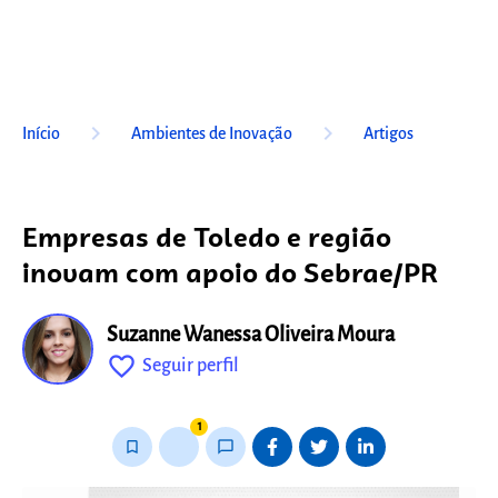
keyboard_arrow_right
keyboard_arrow_right
Início
Ambientes de Inovação
Artigos
Empresas de Toledo e região
inovam com apoio do Sebrae/PR
Suzanne Wanessa Oliveira Moura
favorite_outline
Seguir perfil
fixo
1
bookmark_border
thumb_up_alt
chat_bubble_outline