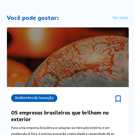
Você pode gostar:
Ver mais
bookmark_border
Comunidades
Ambientes de Inovação
05 empresas brasileiras que brilham no
exterior
Para uma empresa brasileira se adaptar ao mercado externo, e ser
enaltecida lá fora, é preciso inovação, criatividade e capacidade de se