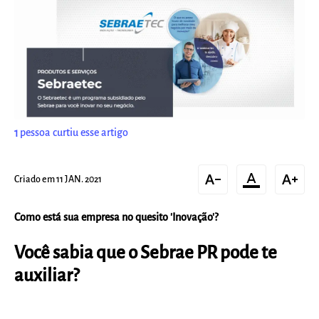
1
pessoa curtiu esse artigo
text_decrease
format_color_text
text_increase
Criado em 11 JAN. 2021
Como está sua empresa no quesito 'Inovação'?
Você sabia que o Sebrae PR pode te
auxiliar?