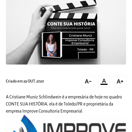
text_decrease
format_color_text
text_increase
Criado em 29 OUT. 2020
A Cristiane Muniz Schlindwein é a empresária de hoje no quadro
CONTE SUA HISTÓRIA, ela é de Toledo/PR e proprietária da
empresa Improve Consultoria Empresarial.