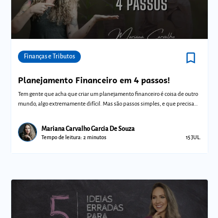
bookmark_border
Comunidades
Finanças e Tributos
Planejamento Financeiro em 4 passos!
Tem gente que acha que criar um planejamento financeiro é coisa de outro
mundo, algo extremamente difícil. Mas são passos simples, e que precisam
de r
Mariana Carvalho Garcia De Souza
Tempo de leitura: 2 minutos
15 JUL.