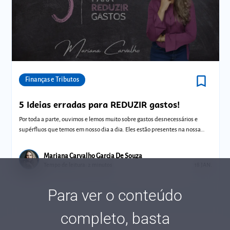
bookmark_border
Comunidades
Finanças e Tributos
5 Ideias erradas para REDUZIR gastos!
Por toda a parte, ouvimos e lemos muito sobre gastos desnecessários e
supérfluos que temos em nosso dia a dia. Eles estão presentes na nossa
vida, por
Mariana Carvalho Garcia De Souza
Tempo de leitura: 2 minutos
18 JAN.
Para ver o conteúdo
completo, basta