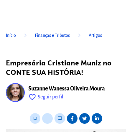
keyboard_arrow_right
keyboard_arrow_right
Início
Finanças e Tributos
Artigos
Empresária Cristiane Muniz no
CONTE SUA HISTÓRIA!
Suzanne Wanessa Oliveira Moura
favorite_outline
Seguir perfil
fixo
bookmark_border
thumb_up_alt
chat_bubble_outline