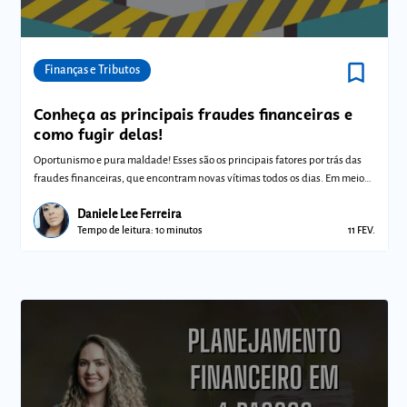
bookmark_border
Comunidades
Finanças e Tributos
Conheça as principais fraudes financeiras e
como fugir delas!
Oportunismo e pura maldade! Esses são os principais fatores por trás das
fraudes financeiras, que encontram novas vítimas todos os dias. Em meio
ao ce
Daniele Lee Ferreira
Tempo de leitura: 10 minutos
11 FEV.