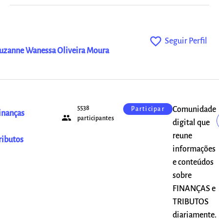
favorite_outline
Seguir Perfil
uzanne Wanessa Oliveira Moura
5538
Comunidade
Participar
inanças
people
participantes
digital que
reune
ributos
informações
e conteúdos
sobre
FINANÇAS e
TRIBUTOS
diariamente.