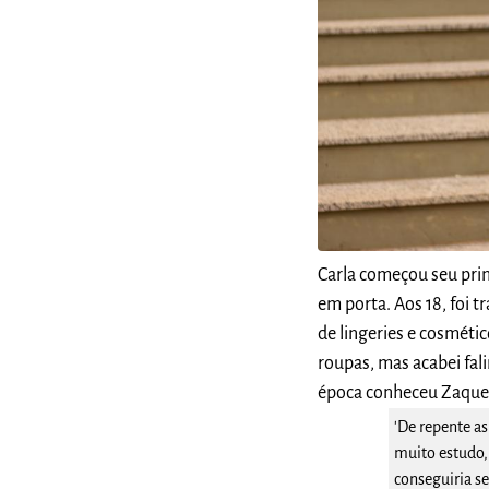
Carla começou seu pri
em porta. Aos 18, foi
de lingeries e cosméti
roupas, mas acabei fal
época conheceu Zaqueu
'De repente as
muito estudo,
conseguiri