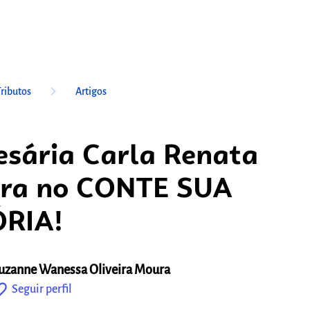
keyboard_arrow_right
Tributos
Artigos
sária Carla Renata
ira no CONTE SUA
ÓRIA!
uzanne Wanessa Oliveira Moura
outline
Seguir perfil