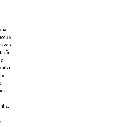
r
orma
sceu a
cavel e
tação.
 e
 mês e
rou
e
ons
inha,
u
e