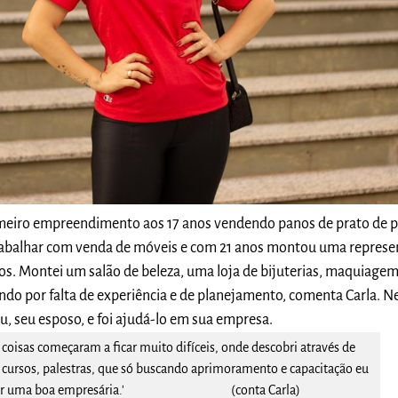
meiro empreendimento aos 17 anos vendendo panos de prato de p
 trabalhar com venda de móveis e com 21 anos montou uma repres
cos. Montei um salão de beleza, uma loja de bijuterias, maquiagem
indo por falta de experiência e de planejamento, comenta Carla. N
, seu esposo, e foi ajudá-lo em sua empresa.
 coisas começaram a ficar muito difíceis, onde descobri através de
 cursos, palestras, que só buscando aprimoramento e capacitação eu
a ser uma boa empresária.' (conta Carla)