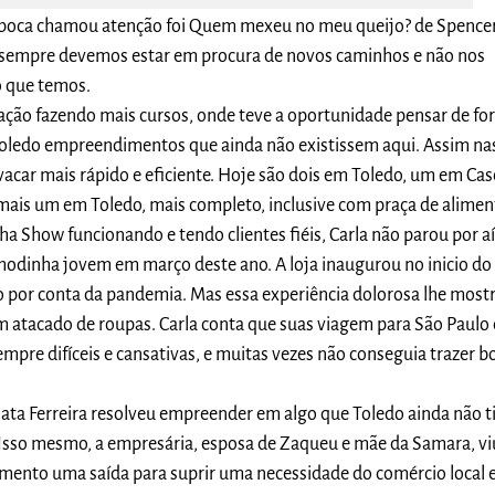
época chamou atenção foi Quem mexeu no meu queijo? de Spence
 sempre devemos estar em procura de novos caminhos e não nos
o que temos.
tação fazendo mais cursos, onde teve a oportunidade pensar de f
 Toledo empreendimentos que ainda não existissem aqui. Assim na
car mais rápido e eficiente. Hoje são dois em Toledo, um em Cas
ais um em Toledo, mais completo, inclusive com praça de alimen
a Show funcionando e tendo clientes fiéis, Carla não parou por aí
odinha jovem em março deste ano. A loja inaugurou no inicio do
o por conta da pandemia. Mas essa experiência dolorosa lhe most
 atacado de roupas. Carla conta que suas viagem para São Paulo 
mpre difíceis e cansativas, e muitas vezes não conseguia trazer b
ata Ferreira resolveu empreender em algo que Toledo ainda não t
 Isso mesmo, a empresária, esposa de Zaqueu e mãe da Samara, vi
ento uma saída para suprir uma necessidade do comércio local 