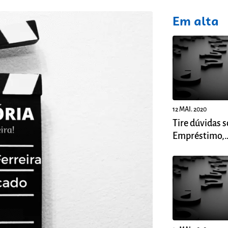
fixo
Em alta
12 MAI. 2020
Tire dúvidas s
Empréstimo,
Financiamento
Fampe.