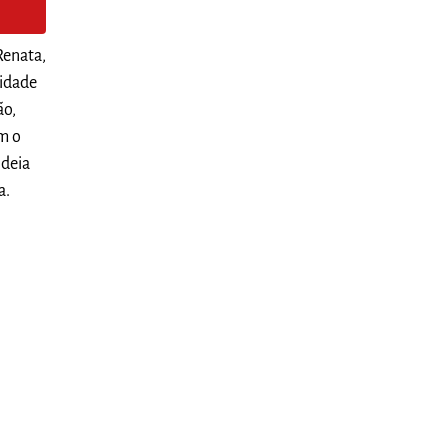
Renata,
lidade
ão,
om o
ideia
a.