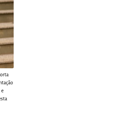
orta
entação
 e
esta