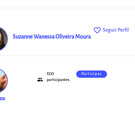
favorite_outline
Seguir Perfil
Suzanne Wanessa Oliveira Moura
5533
Participar
people
ças
participantes
tos