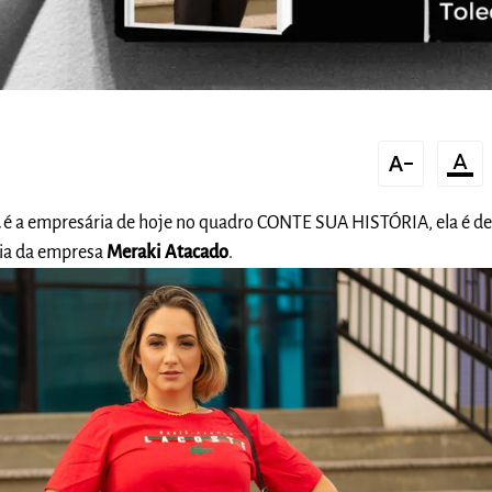
text_decrease
format_color_text
a
é a empresária de hoje no quadro CONTE SUA HISTÓRIA, ela é d
ria da empresa
Meraki Atacado
.