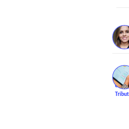
Finan
e
Tribu