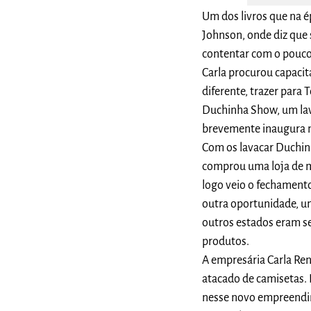
Um dos livros que na 
Johnson, onde diz que
contentar com o pouc
Carla procurou capaci
diferente, trazer para
Duchinha Show, um lava
brevemente inaugura m
Com os lavacar Duchinh
comprou uma loja de m
logo veio o fechament
outra oportunidade, um
outros estados eram se
produtos.
A empresária Carla Ren
atacado de camisetas.
nesse novo empreendim