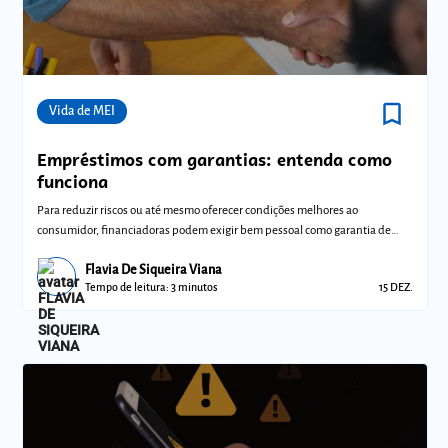
bookmark_border
Comunidades
Vida de MEI
Empréstimos com garantias: entenda como
funciona
Para reduzir riscos ou até mesmo oferecer condições melhores ao
consumidor, financiadoras podem exigir bem pessoal como garantia de
empréstimo
Flavia De Siqueira Viana
Tempo de leitura: 3 minutos
15 DEZ.