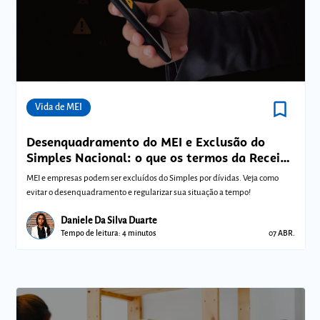
bookmark_border
Comunidades
Vida de MEI
Desenquadramento do MEI e Exclusão do
Simples Nacional: o que os termos da Receita
Federal significam para sua empresa?
MEI e empresas podem ser excluídos do Simples por dívidas. Veja como
evitar o desenquadramento e regularizar sua situação a tempo!
Daniele Da Silva Duarte
Tempo de leitura: 4 minutos
07 ABR.