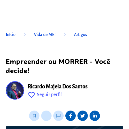
keyboard_arrow_right
keyboard_arrow_right
Início
Vida de MEI
Artigos
Empreender ou MORRER - Você
decide!
Ricardo Majela Dos Santos
favorite_outline
Seguir perfil
fixo
bookmark_border
thumb_up_alt
chat_bubble_outline