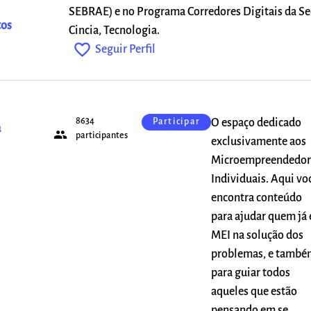
SEBRAE) e no Programa Corredores Digitais da Se
tos
Cincia, Tecnologia.
favorite_outline
Seguir Perfil
8634
O espaço dedicado
Participar
a
people
participantes
exclusivamente aos
Microempreendedor
Individuais. Aqui vo
encontra conteúdo
para ajudar quem já 
MEI na solução dos
problemas, e també
para guiar todos
aqueles que estão
pensando em se