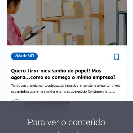
bookmark_border
Comunidades
Vida de MEI
Quero tirar meu sonho do papel! Mas
agora...como eu começo a minha empresa?
Tendo um planejamento adequado, é possível entender e tornar tangíveis
os caminhos a serem seguidos e as fases do negócio. Continue a leitura!
Luiza Hiemisch Lobo Borba
Tempo de leitura: 4 minutos
22 SET.
Para ver o conteúdo