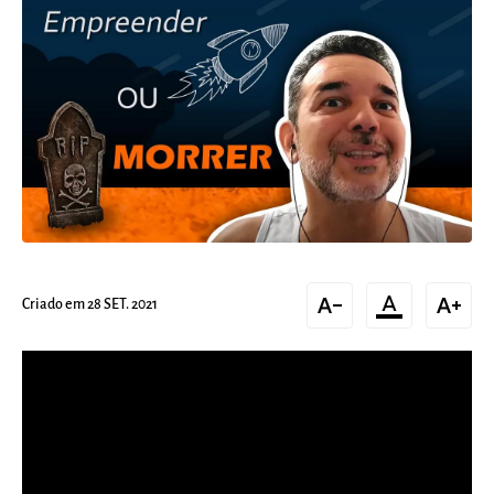
text_decrease
format_color_text
text_increase
Criado em 28 SET. 2021