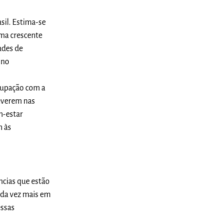
il. Estima-se
uma crescente
ades de
 no
cupação com a
reverem nas
m-estar
m às
cias que estão
ada vez mais em
essas