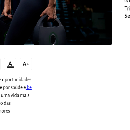
07 
Tr
Se
De
format_color_text
text_increase
de oportunidades
e por saúde e
be
 uma vida mais
do das
hores