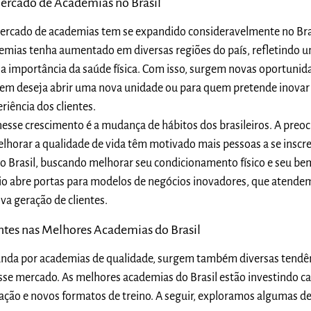
ercado de Academias no Brasil
ercado de academias tem se expandido consideravelmente no Bras
mias tenha aumentado em diversas regiões do país, refletindo 
 a importância da
saúde física. Com isso, surgem novas oportunid
uem deseja abrir uma nova unidade ou para quem pretende inovar
iência dos clientes.
esse crescimento é a mudança de hábitos dos brasileiros. A preo
elhorar a qualidade de vida têm motivado mais pessoas a se insc
 Brasil, buscando melhorar seu condicionamento físico e seu be
io abre portas para modelos de negócios inovadores, que atende
va geração de clientes.
tes nas Melhores Academias do Brasil
nda por academias de qualidade, surgem também diversas tendên
se mercado. As melhores academias do Brasil estão investindo c
zação e novos formatos de treino. A seguir, exploramos algumas d