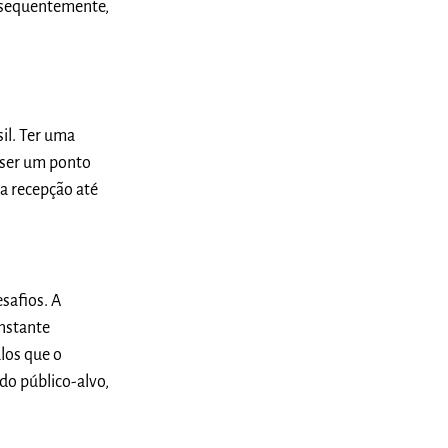
onsequentemente,
il. Ter uma
 ser um ponto
 a recepção até
safios. A
nstante
los que o
o público-alvo,