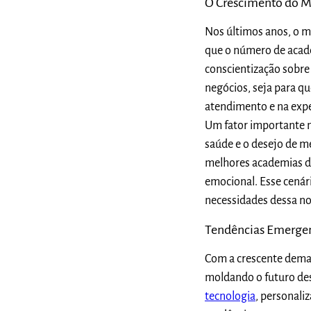
O Crescimento do M
Nos últimos anos, o m
que o número de acade
conscientização sobre
negócios, seja para q
atendimento e na exper
Um fator importante n
saúde e o desejo de m
melhores academias do
emocional. Esse cenár
necessidades dessa no
Tendências Emergen
Com a crescente dema
moldando o futuro des
tecnologia
, personali