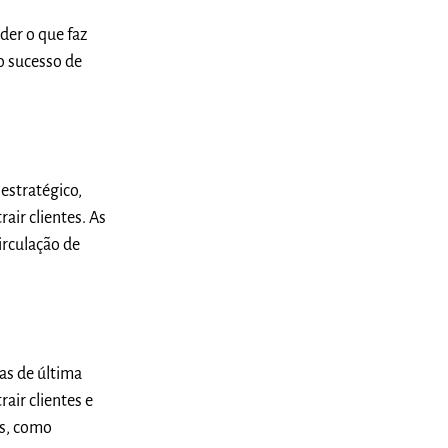
der o que faz
o sucesso de
estratégico,
air clientes. As
irculação de
as de última
ir clientes e
os, como