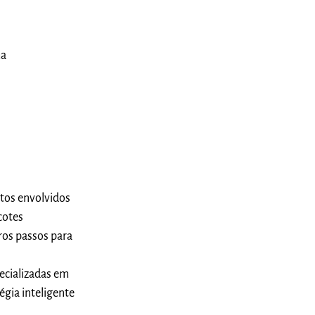
ma
stos envolvidos
cotes
ros passos para
ecializadas em
égia inteligente