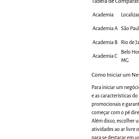
Tabela de Comparati
Academia
Localiza
Academia A
São Paul
Academia B
Rio de J
Belo Hor
Academia C
MG
Como Iniciar um Ne
Para iniciar um negóc
e as características d
promocionais e garant
começar com o pé dire
Além disso, escolher 
atividades ao ar livre
para se destacar em 