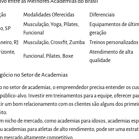
vo entre as Melhores Academias do Brasil
ção
Modalidades Oferecidas
Diferenciais
Musculação, Yoga, Pilates,
Equipamentos de últi
o, SP
Funcional
geração
aneiro, RJ
Musculação, Crossfit, Zumba
Treinos personalizados
izonte,
Atendimento de alta
Funcional, Pilates, Boxe
qualidade
gócio no Setor de Academias
io no setor de academias, o empreendedor precisa entender os cu
o público-alvo. Investir em treinamentos para a equipe, oferecer pa
ir um bom relacionamento com os clientes são alguns dos primei
ito.
um nicho de mercado, como academias para idosos, academias esp
 ou academias para atletas de alto rendimento, pode ser uma estrat
um mercado altamente competitivo.