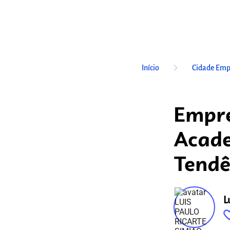
keyboard_arrow_right
Início
Cidade Emp
Empre
Acade
Tendê
L
favorite_