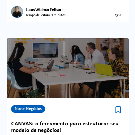
Lucas Widmar Pelisari
Tempo de leitura: 7 minutos
15 SET.
bookmark_border
Comunidades
Novos Negócios
CANVAS: a ferramenta para estruturar seu
modelo de negócios!