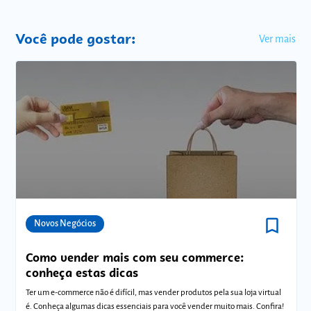
Você pode gostar:
Ver mais
bookmark_border
Comunidades
Novos Negócios
Como vender mais com seu commerce:
conheça estas dicas
Ter um e-commerce não é difícil, mas vender produtos pela sua loja virtual
é. Conheça algumas dicas essenciais para você vender muito mais. Confira!