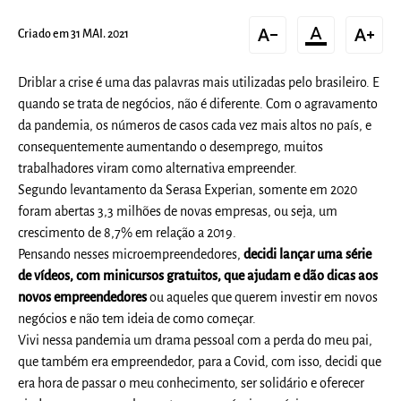
text_decrease
format_color_text
text_increase
Criado em 31 MAI. 2021
Driblar a crise é uma das palavras mais utilizadas pelo brasileiro. E
quando se trata de negócios, não é diferente. Com o agravamento
da pandemia, os números de casos cada vez mais altos no país, e
consequentemente aumentando o desemprego, muitos
trabalhadores viram como alternativa empreender.
Segundo levantamento da Serasa Experian, somente em 2020
foram abertas 3,3 milhões de novas empresas, ou seja, um
crescimento de 8,7% em relação a 2019.
Pensando nesses microempreendedores,
decidi lançar uma série
de vídeos, com minicursos gratuitos, que ajudam e dão dicas aos
novos empreendedores
ou aqueles que querem investir em novos
negócios e não tem ideia de como começar.
Vivi nessa pandemia um drama pessoal com a perda do meu pai,
que também era empreendedor, para a Covid, com isso, decidi que
era hora de passar o meu conhecimento, ser solidário e oferecer