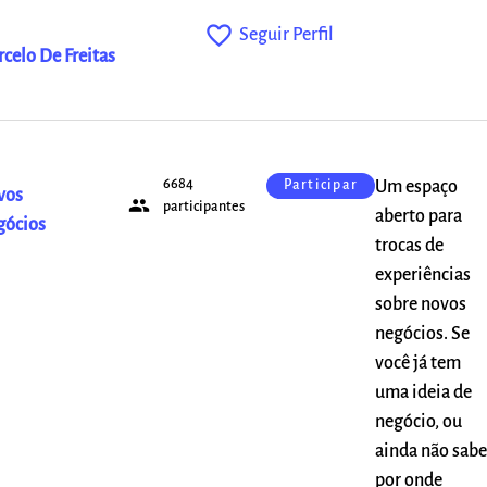
favorite_outline
Seguir Perfil
celo De Freitas
6684
Um espaço
Participar
vos
people
participantes
aberto para
gócios
trocas de
experiências
sobre novos
negócios. Se
você já tem
uma ideia de
negócio, ou
ainda não sabe
por onde