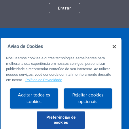
Entrar
Aviso de Cookies
Nós usamos cookies e outras tecnologias semelhantes para
melhorar a sua experiência em nossos serviços, personalizar
publicidade e recomendar conteúdo de seu interesse. Ao utilizar
Este é um blog colaborativo.
nossos serviços, você concorda com tal monitoramento descrito
O Sebrae não se responsabiliza pelo conteúdo publicado por terceiros.
em nossa
Política de Privacidade
Uma das maiores Comunidades de Empreendedorismo do Brasil, a Comunidade
Sebrae foi criada para entregar conteúdos em diversos formatos, inovadores,
pertinentes e temas específicos que se conecte com a realidade da sua empresa.
Aceitar todos os
Rejeitar cookies
E claro, conte sempre com o Sebrae/PR, em todos os momentos de sua vida
empreendedora.
cookies
opcionais
Preferências de
cookies
Precisa de ajuda?