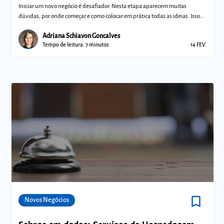
Iniciar um novo negócio é desafiador. Nesta etapa aparecem muitas
dúvidas, por onde começar e como colocar em prática todas as ideias. Isso
porque voc
Adriana Schiavon Goncalves
Tempo de leitura: 7 minutos
14 FEV.
bookmark_border
Comunidades
Novos Negócios