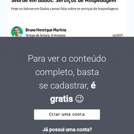
Sebrae em dados: Serviços de Hospedagem
Hoje no Sebrae em Dados vamos falar sobre os serviços de hospedagens.
Bruno Henrique Martins
Tempo de leitura: 8 minutos
03 OUT.
Para ver o conteúdo
completo, basta
se cadastrar,
é
gratis
😉
Criar uma conta
Já possui uma conta?