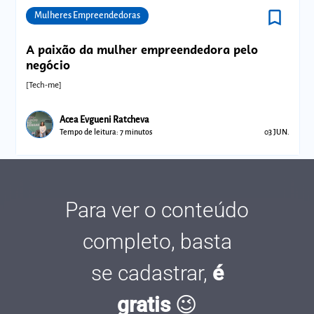
bookmark_border
Comunidades
Mulheres Empreendedoras
A paixão da mulher empreendedora pelo
negócio
[Tech-me]
Acea Evgueni Ratcheva
Tempo de leitura: 7 minutos
03 JUN.
Para ver o conteúdo
completo, basta
se cadastrar,
é
gratis
😉