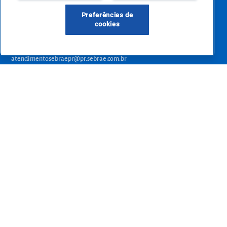
empreendedora.
Preferências de
cookies
Precisa de ajuda?
atendimentosebraepr@pr.sebrae.com.br
Central de Relacionamento 0800 570 0800
de segunda a sexta das 8h às 20h e pelos canais digitais até 00h
Sobre o Sebrae
Sobre a Comunidade
Termos de uso
Sebrae/PR - Todos os direitos reservados