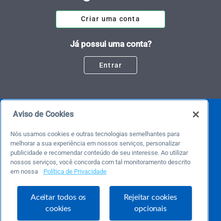
Criar uma conta
Já possui uma conta?
Entrar
Aviso de Cookies
Nós usamos cookies e outras tecnologias semelhantes para
melhorar a sua experiência em nossos serviços, personalizar
publicidade e recomendar conteúdo de seu interesse. Ao utilizar
nossos serviços, você concorda com tal monitoramento descrito
em nossa
Política de Privacidade
Este é um blog colaborativo.
O Sebrae não se responsabiliza pelo conteúdo publicado por terceiros.
Uma das maiores Comunidades de Empreendedorismo do Brasil, a Comunidade
Aceitar todos os
Rejeitar cookies
Sebrae foi criada para entregar conteúdos em diversos formatos, inovadores,
pertinentes e temas específicos que se conecte com a realidade da sua empresa.
cookies
opcionais
E claro, conte sempre com o Sebrae/PR, em todos os momentos de sua vida