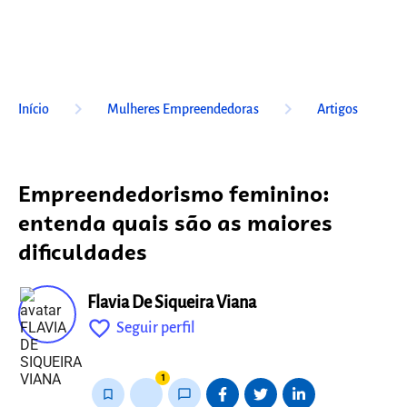
keyboard_arrow_right
keyboard_arrow_right
Início
Mulheres Empreendedoras
Artigos
Empreendedorismo feminino:
entenda quais são as maiores
dificuldades
Flavia De Siqueira Viana
favorite_outline
Seguir perfil
fixo
1
bookmark_border
thumb_up_alt
chat_bubble_outline