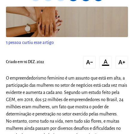
1
pessoa curtiu esse artigo
text_decrease
format_color_text
text_increase
Criado em 16 DEZ. 2022
O empreendedorismo feminino é um assunto que está em alta; a
participação das mulheres no setor de negócios está cada vez mais
evidente e aumenta a cada ano. Segundo um estudo feito pela
GEM, em 2018, dos 52 milhões de empreendedores no Brasil, 24
milhões eram mulheres, um fato que mostra o poder de
determinação e penetração no setor exercido pelas mulheres.
No entanto, como tudo na vida, nem tudo são flores, e muitas
mulheres ainda passam por diversos desafios e dificuldades no