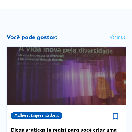
Você pode gostar:
Ver mais
bookmark_border
Comunidades
Mulheres Empreendedoras
Dicas práticas (e reais) para você criar uma