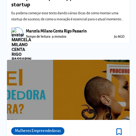
startup
Eu poderia começar esse texto dando várias dicas de como montar uma
startup de sucesso, de como a inovação é essencial para o atual momento
do mercado
Marcela Milano Centa Rigo Passarin
Tempo de leitura: 9 minutos
30 AGO.
bookmark_border
Comunidades
Mulheres Empreendedoras