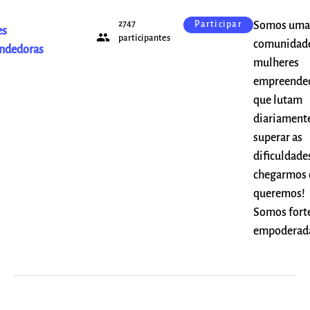
2747
Somos uma
Participar
es
people
participantes
comunidad
ndedoras
mulheres
empreended
que lutam
diariament
superar as
dificuldade
chegarmos
queremos!
Somos forte
empoderad