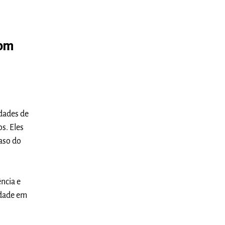
com
idades de
s. Eles
aso do
ncia e
idade em