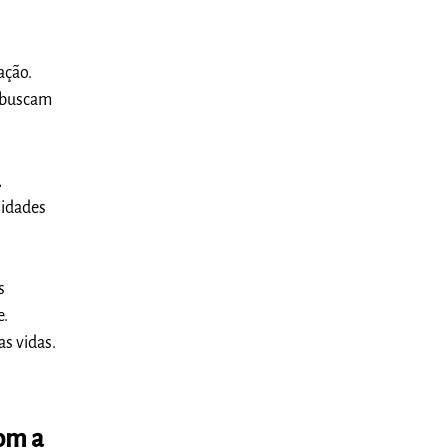
ação.
e buscam
,
sidades
s
e.
as vidas.
om a