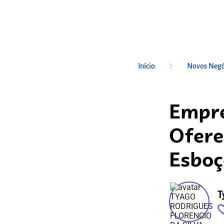
keyboard_arrow_right
Início
Novos Negó
Empre
Ofere
Esboç
T
favorite_