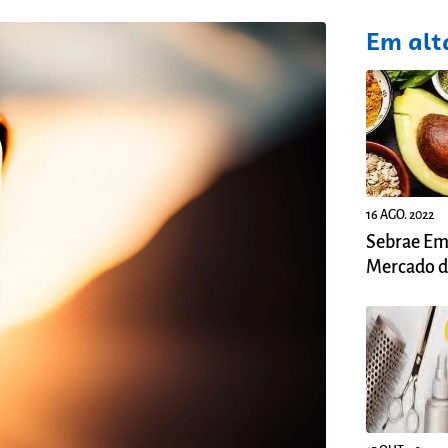
fixo
Em alt
16 AGO. 2022
Sebrae Em
Mercado d
Naturais n