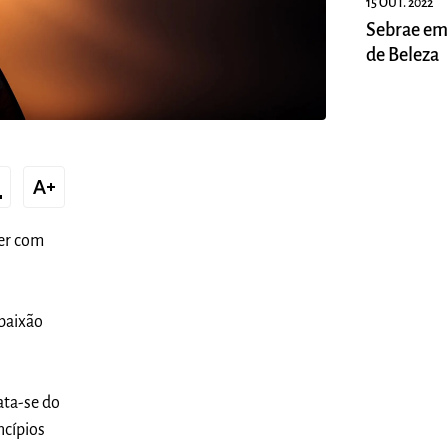
15 OUT. 2022
Sebrae em
de Beleza
xt
text_increase
er com
 paixão
ata-se do
ncípios