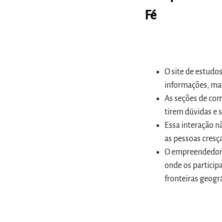
Fé
O site de estudo
informações, m
As seções de com
tirem dúvidas e 
Essa interação 
as pessoas cresç
O empreendedor p
onde os particip
fronteiras geográ