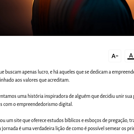
text_decrease
format_color_te
e buscam apenas lucro, e há aqueles que se dedicam a empreend
linhado aos valores que acreditam.
entamos uma história inspiradora de alguém que decidiu unir sua
cos com o empreendedorismo digital.
u um site que oferece estudos bíblicos e esboços de pregação, tr
ua jornada é uma verdadeira lição de como é possível semear os pri