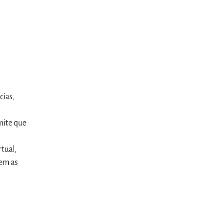
cias,
mite que
tual,
dem as