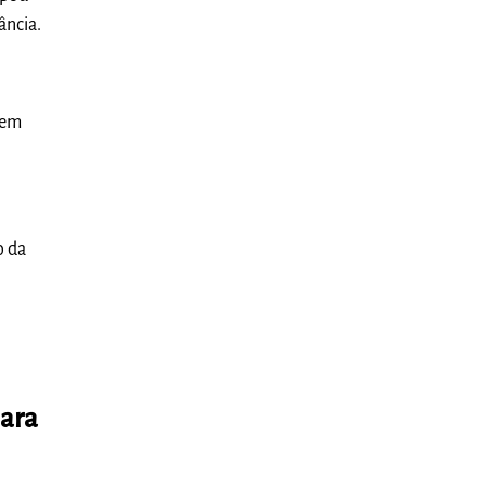
ância.
 em
o da
para