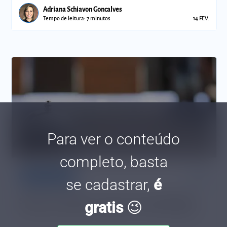
Adriana Schiavon Goncalves
Tempo de leitura: 7 minutos
14 FEV.
Para ver o conteúdo
completo, basta
bookmark_border
Comunidades
Novos Negócios
se cadastrar,
é
Sebrae em dados: Serviços de Hospedagem
gratis
😉
Hoje no Sebrae em Dados vamos falar sobre os serviços de hospedagens.