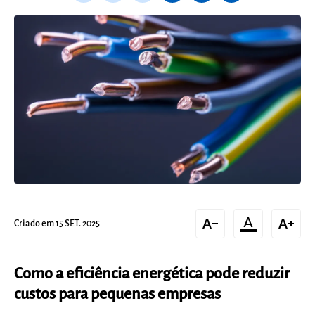
text_decrease
format_color_text
text_increase
Criado em 15 SET. 2025
Como a eficiência energética pode reduzir
custos para pequenas empresas