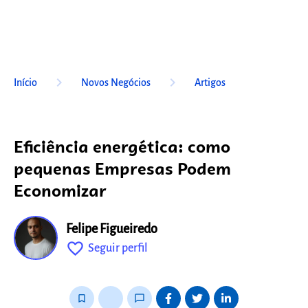
keyboard_arrow_right
keyboard_arrow_right
Início
Novos Negócios
Artigos
Eficiência energética: como
pequenas Empresas Podem
Economizar
Felipe Figueiredo
favorite_outline
Seguir perfil
fixo
bookmark_border
thumb_up_alt
chat_bubble_outline