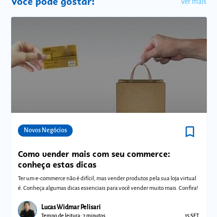
Você pode gostar:
Ver mais
bookmark_border
Comunidades
Novos Negócios
Como vender mais com seu commerce:
conheça estas dicas
Ter um e-commerce não é difícil, mas vender produtos pela sua loja virtual
é. Conheça algumas dicas essenciais para você vender muito mais. Confira!
Lucas Widmar Pelisari
Tempo de leitura: 7 minutos
15 SET.