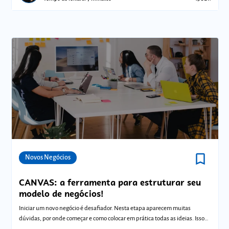
bookmark_border
Comunidades
Novos Negócios
CANVAS: a ferramenta para estruturar seu
modelo de negócios!
Iniciar um novo negócio é desafiador. Nesta etapa aparecem muitas
dúvidas, por onde começar e como colocar em prática todas as ideias. Isso
porque voc