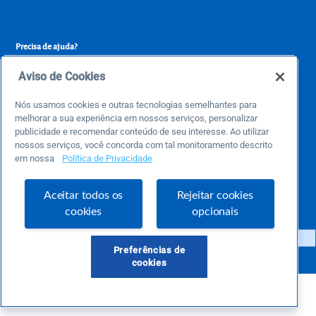
Precisa de ajuda?
atendimentosebraepr@pr.sebrae.com.br
Aviso de Cookies
Central de Relacionamento 0800 570 0800
de segunda a sexta das 8h às 20h e pelos canais digitais até 00h
Nós usamos cookies e outras tecnologias semelhantes para
melhorar a sua experiência em nossos serviços, personalizar
publicidade e recomendar conteúdo de seu interesse. Ao utilizar
nossos serviços, você concorda com tal monitoramento descrito
Sobre o Sebrae
em nossa
Política de Privacidade
Sobre a Comunidade
Termos de uso
Aceitar todos os
Rejeitar cookies
cookies
opcionais
Preferências de
cookies
Sebrae/PR - Todos os direitos reservados