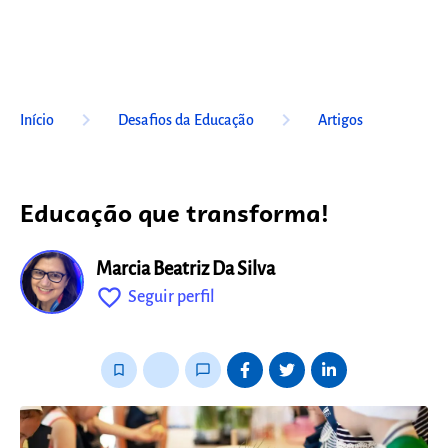
keyboard_arrow_right
keyboard_arrow_right
Início
Desafios da Educação
Artigos
Educação que transforma!
Marcia Beatriz Da Silva
favorite_outline
Seguir perfil
fixo
bookmark_border
thumb_up_alt
chat_bubble_outline