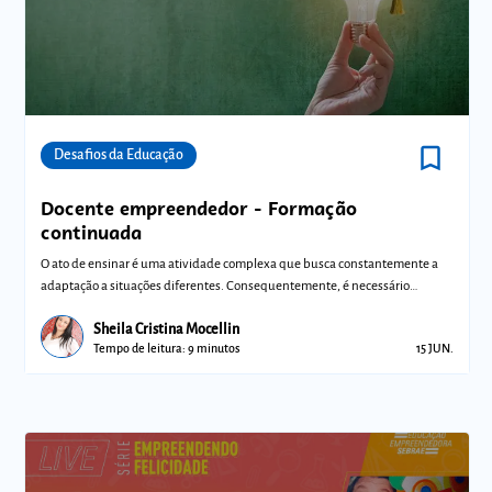
bookmark_border
Comunidades
Desafios da Educação
Docente empreendedor - Formação
continuada
O ato de ensinar é uma atividade complexa que busca constantemente a
adaptação a situações diferentes. Consequentemente, é necessário
entender cada si
Sheila Cristina Mocellin
Tempo de leitura: 9 minutos
15 JUN.