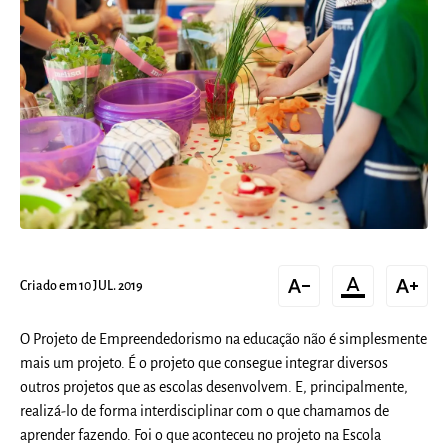
text_decrease
format_color_text
text_increase
Criado em 10 JUL. 2019
O Projeto de Empreendedorismo na educação não é simplesmente
mais um projeto. É o projeto que consegue integrar diversos
outros projetos que as escolas desenvolvem. E, principalmente,
realizá-lo de forma interdisciplinar com o que chamamos de
aprender fazendo. Foi o que aconteceu no projeto na Escola