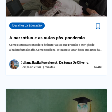
bookmark_border
Comunidades
Desafios da Educação
A narrativa e as aulas pós-pandemia
Como escritora e contadora de histórias sei que prender a atenção de
alguém é um desafio. Como socióloga, estou pesquisando os impactos da
pandemia na
Juliana Bacila Kowalewski De Souza De Oliveira
Tempo de leitura: 9 minutos
30 ABR.