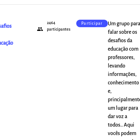
2464
Um grupo par
Participar
afios
people
participantes
falar sobre os
desafios da
ucação
educação com
professores,
levando
informações,
conhecimento
e,
principalment
um lugar para
dar voz a
todos.. Aqui
vocês podem