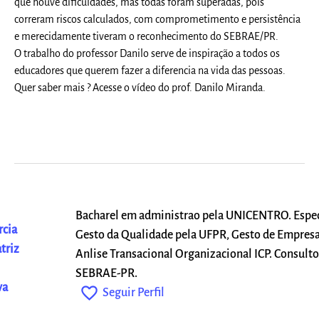
que houve dificuldades, mas todas foram superadas, pois
correram riscos calculados, com comprometimento e persistência
e merecidamente tiveram o reconhecimento do SEBRAE/PR.
O trabalho do professor Danilo serve de inspiração a todos os
educadores que querem fazer a diferencia na vida das pessoas.
Quer saber mais ? Acesse o vídeo do prof. Danilo Miranda.
Bacharel em administrao pela UNICENTRO. Espec
cia
Gesto da Qualidade pela UFPR, Gesto de Empresa
triz
Anlise Transacional Organizacional ICP. Consulto
SEBRAE-PR.
va
favorite_outline
Seguir Perfil