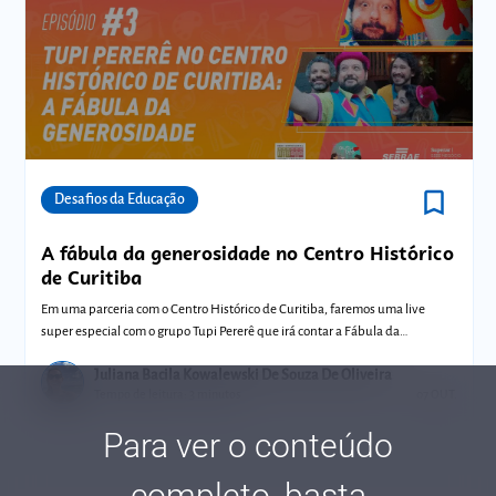
bookmark_border
Comunidades
Desafios da Educação
A fábula da generosidade no Centro Histórico
de Curitiba
Em uma parceria com o Centro Histórico de Curitiba, faremos uma live
super especial com o grupo Tupi Pererê que irá contar a Fábula da
Generosidade. É
Juliana Bacila Kowalewski De Souza De Oliveira
Tempo de leitura: 3 minutos
07 OUT.
Para ver o conteúdo
completo, basta