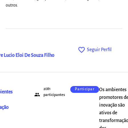
outros.
favorite_outline
Seguir Perfil
e Lucio Eloi De Souza Filho
2081
Os ambientes
Participar
ientes
people
participantes
promotores d
inovação são
ação
ativos de
transformaçã