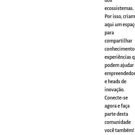
dos
ecossistemas.
Por isso, cria
aqui um espaç
para
compartilhar
conhecimento
experiências 
podem ajudar 
empreendedo
e heads de
inovação.
Conecte-se
agora e faça
parte desta
comunidade
você também!