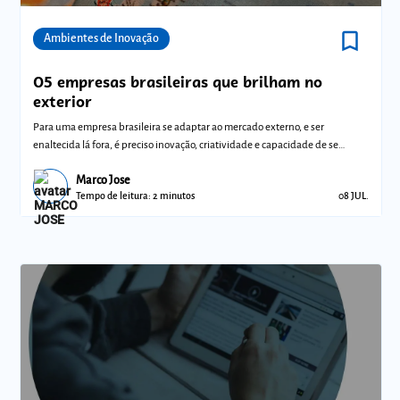
bookmark_border
Comunidades
Ambientes de Inovação
05 empresas brasileiras que brilham no
exterior
Para uma empresa brasileira se adaptar ao mercado externo, e ser
enaltecida lá fora, é preciso inovação, criatividade e capacidade de se
reinventar.
Marco Jose
Tempo de leitura: 2 minutos
08 JUL.