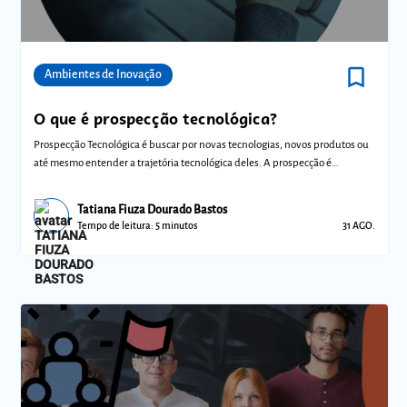
bookmark_border
Comunidades
Ambientes de Inovação
O que é prospecção tecnológica?
Prospecção Tecnológica é buscar por novas tecnologias, novos produtos ou
até mesmo entender a trajetória tecnológica deles. A prospecção é
importante
Tatiana Fiuza Dourado Bastos
Tempo de leitura: 5 minutos
31 AGO.