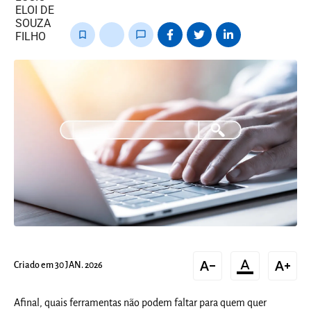
fixo
bookmark_border
thumb_up_alt
chat_bubble_outline
text_decrease
format_color_text
text_increase
Criado em 30 JAN. 2026
Afinal, quais ferramentas não podem faltar para quem quer