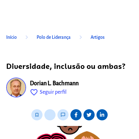
keyboard_arrow_right
keyboard_arrow_right
Início
Polo de Liderança
Artigos
Diversidade, inclusão ou ambas?
Dorian L. Bachmann
favorite_outline
Seguir perfil
fixo
bookmark_border
thumb_up_alt
chat_bubble_outline