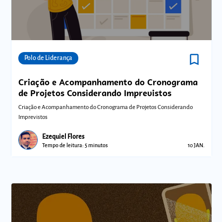
bookmark_border
Comunidades
Polo de Liderança
Criação e Acompanhamento do Cronograma
de Projetos Considerando Imprevistos
Criação e Acompanhamento do Cronograma de Projetos Considerando
Imprevistos
Ezequiel Flores
Tempo de leitura: 5 minutos
10 JAN.