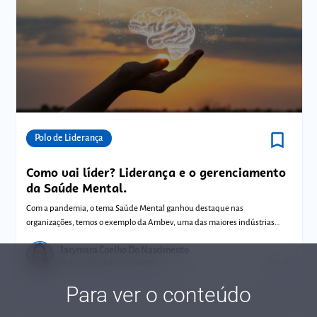
bookmark_border
Comunidades
Polo de Liderança
Como vai líder? Liderança e o gerenciamento
da Saúde Mental.
Com a pandemia, o tema Saúde Mental ganhou destaque nas
organizações, temos o exemplo da Ambev, uma das maiores indústrias
cervejeiras do mundo que co
Jacymara Coelho Do Nascimento
Tempo de leitura: 5 minutos
07 JUN.
Para ver o conteúdo