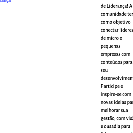
rança
de Liderança! A
comunidade t
como objetivo
conectar lídere
de micro e
pequenas
empresas com
conteúdos para
seu
desenvolvimen
Participe e
inspire-se com
novas ideias pa
melhorar sua
gestão, com vis
e ousadia para