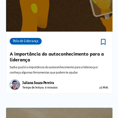
bookmark_border
Comunidades
Polo de Liderança
A importância do autoconhecimento para a
liderança
Saiba qual é a importância do autoconhecimento para a liderança e
conheça algumas ferramentas que podem te ajudar.
Juliana Souza Pereira
Tempo de leitura: 6 minutos
25 MAI.