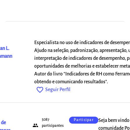
Especialista no uso de indicadores de desempe
an L.
Ajudo na seleção, padronização, apresentação, 
hmann
interpretação de indicadores de desempenho, pa
oportunidades de melhorias e estabelecer metas
Autor do livro "Indicadores de RH como Ferram
obtendo e comunicando resultados".
favorite_outline
Seguir Perfil
5087
Seja bem vindo
Participar
 de
people
participantes
comunidade Po