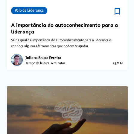
bookmark_border
Comunidades
Polo de Liderança
A importância do autoconhecimento para a
liderança
Saiba qual é a importância do autoconhecimento para a liderança e
conheça algumas ferramentas que podem te ajudar.
Juliana Souza Pereira
Tempo de leitura: 6 minutos
25 MAI.