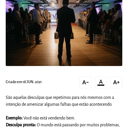
text_decrease
format_color_text
text_increase
Criado em 18 JUN. 2021
São aquelas desculpas que repetimos para nós mesmos com a
intenção de amenizar algumas falhas que estão acontecendo.
Exemplo:
Você não está vendendo bem.
Desculpa pronta:
O mundo está passando por muitos problemas,