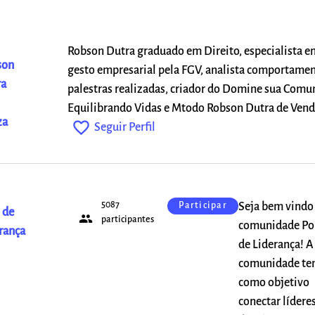
Robson Dutra graduado em Direito, especialista e
son
gesto empresarial pela FGV, analista comportament
ra
palestras realizadas, criador do Domine sua Comu
Equilibrando Vidas e Mtodo Robson Dutra de Vend
za
favorite_outline
Seguir Perfil
5087
Seja bem vindo
Participar
 de
people
participantes
comunidade Po
rança
de Liderança! A
comunidade t
como objetivo
conectar lídere