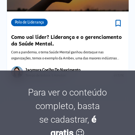
bookmark_border
Comunidades
Polo de Liderança
Como vai líder? Liderança e o gerenciamento
da Saúde Mental.
Com a pandemia, o tema Saúde Mental ganhou destaque nas
organizações, temos o exemplo da Ambev, uma das maiores indústrias
cervejeiras do mundo que co
Jacymara Coelho Do Nascimento
Tempo de leitura: 5 minutos
07 JUN.
Para ver o conteúdo
completo, basta
se cadastrar,
é
gratis
😉