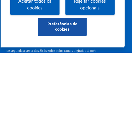
Aceitar todos os
Rejeitar cookies
empreendedora.
cookies
opcionais
Preferências de
Precisa de ajuda?
cookies
atendimentosebraepr@pr.sebrae.com.br
Central de Relacionamento 0800 570 0800
de segunda a sexta das 8h às 20h e pelos canais digitais até 00h
Sobre o Sebrae
Sobre a Comunidade
Termos de uso