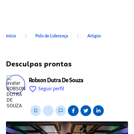
keyboard_arrow_right
keyboard_arrow_right
Início
Polo de Liderança
Artigos
Desculpas prontas
Robson Dutra De Souza
favorite_outline
Seguir perfil
fixo
bookmark_border
thumb_up_alt
chat_bubble_outline