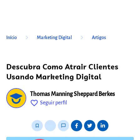
keyboard_arrow_right
keyboard_arrow_right
Início
Marketing Digital
Artigos
Descubra Como Atrair Clientes
Usando Marketing Digital
Thomas Manning Sheppard Berkes
favorite_outline
Seguir perfil
fixo
bookmark_border
thumb_up_alt
chat_bubble_outline