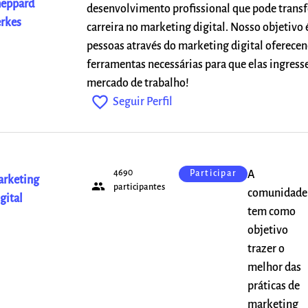
eppard
desenvolvimento profissional que pode trans
rkes
carreira no marketing digital. Nosso objetivo 
pessoas através do marketing digital oferecen
ferramentas necessárias para que elas ingres
mercado de trabalho!
favorite_outline
Seguir Perfil
4690
A
Participar
rketing
people
participantes
comunidade
gital
tem como
objetivo
trazer o
melhor das
práticas de
marketing