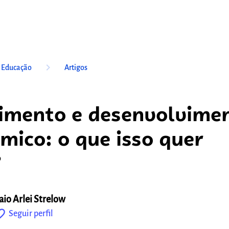
keyboard_arrow_right
a Educação
Artigos
imento e desenvolvime
mico: o que isso quer
?
aio Arlei Strelow
outline
Seguir perfil