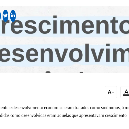
text_decrease
format_color_t
mento e desenvolvimento econômico eram tratados como sinônimos, à m
ndidas como desenvolvidas eram aquelas que apresentavam crescimento