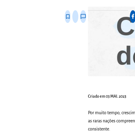
fixo
bookmark_border
thumb_up_alt
chat_bubble_outline
Criado em 03 MAI. 2023
Por muito tempo, cresci
as raras nações compree
consistente.