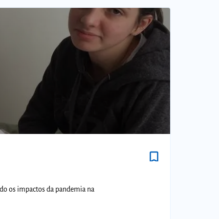
bookmark_border
ando os impactos da pandemia na