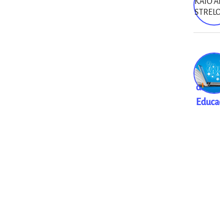
Desaf
da
Educa