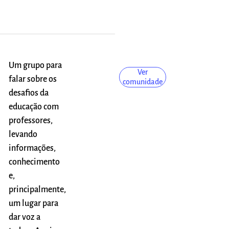
Um grupo para
Ver
falar sobre os
comunidade
desafios da
educação com
professores,
levando
informações,
conhecimento
e,
principalmente,
um lugar para
dar voz a