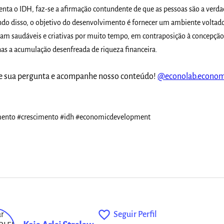
enta o IDH, faz-se a afirmação contundente de que as pessoas são a verda
indo disso, o objetivo do desenvolvimento é fornecer um ambiente voltad
ivam saudáveis e criativas por muito tempo, em contraposição à concepção
as a acumulação desenfreada de riqueza financeira.
xe sua pergunta e acompanhe nosso conteúdo!
@econolab.econom
ento #crescimento #idh #economicdevelopment
favorite_outline
Seguir Perfil