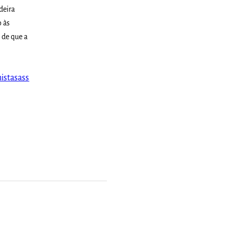
deira
o às
 de que a
istasass