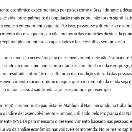
mento econômico experimentado por países como o Brasil durante a déca
s de vida, principalmente da população mais pobre, não foram significa
 xeque o entendimento vigente. Por isso, passou-se a diferenciar o aum
scimento da consequente, ou não, melhoria das condições da vida da pop
 explorar plenamente suas capacidades e fazer escolhas sem privação.
a uma condição necessária para o desenvolvimento, ele não é suficiente.
s, estado ou município pode apresentar crescimento da renda e emprego, 
á um resultado automático na alteração das condições de vida das pessoas
esenvolvimento socioeconômico requer que o incremento da renda seja d
a o maior acesso à saúde, educação e segurança, por exemplo.
, em 1990, o economista paquistanês Mahbub ul Haq, ancorado no trabalh
u o Índice de Desenvolvimento Humano, utilizado pelo Programa das Na
imento (PNUD) para mensurar o desenvolvimento baseado nas pessoas,
clusivo da análise econômica nas variáveis como renda. No primeiro capít