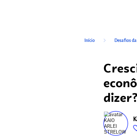
keyboard_arrow_right
Início
Desafios d
Cresc
econô
dizer
K
favorite_