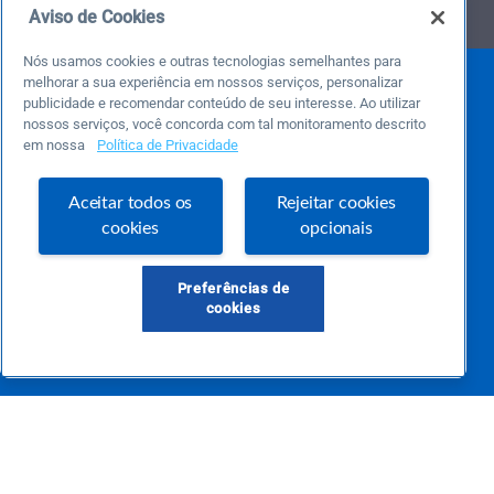
Aviso de Cookies
Nós usamos cookies e outras tecnologias semelhantes para
melhorar a sua experiência em nossos serviços, personalizar
publicidade e recomendar conteúdo de seu interesse. Ao utilizar
nossos serviços, você concorda com tal monitoramento descrito
em nossa
Política de Privacidade
Aceitar todos os
Rejeitar cookies
Este é um blog colaborativo.
cookies
opcionais
O Sebrae não se responsabiliza pelo conteúdo publicado por terceiros.
Uma das maiores Comunidades de Empreendedorismo do Brasil, a Comunidade
Sebrae foi criada para entregar conteúdos em diversos formatos, inovadores,
Preferências de
pertinentes e temas específicos que se conecte com a realidade da sua empresa.
cookies
E claro, conte sempre com o Sebrae/PR, em todos os momentos de sua vida
empreendedora.
Precisa de ajuda?
atendimentosebraepr@pr.sebrae.com.br
Central de Relacionamento 0800 570 0800