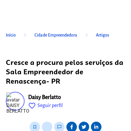
keyboard_arrow_right
keyboard_arrow_right
Início
Cidade Empreendedora
Artigos
Cresce a procura pelos serviços da
Sala Empreendedor de
Renascença- PR
Daisy Berlatto
favorite_outline
Seguir perfil
fixo
bookmark_border
thumb_up_alt
chat_bubble_outline