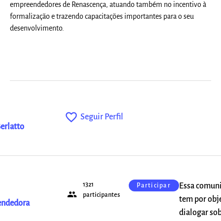
empreendedores de Renascença, atuando também no incentivo à
formalização e trazendo capacitações importantes para o seu
desenvolvimento.
favorite_outline
Seguir Perfil
erlatto
1321
Essa comun
Participar
people
participantes
tem por obj
ndedora
dialogar so