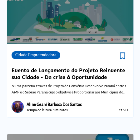
bookmark_border
Comunidades
Cidade Empreendedora
Evento de Lançamento do Projeto Reinvente
sua Cidade - Da crise à Oportunidade
Numa parceria através de Projeto de Convênio Desenvolve Paraná entre a
AMP e o Sebrae Paraná cujo o objetivo é Proporcionar aos Municípios do
estado d
Aline Geani Barbosa Dos Santos
Tempo de leitura: 1 minutos
21 SET.