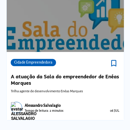
bookmark_border
Comunidades
Cidade Empreendedora
A atuação da Sala do empreendedor de Enéas
Marques
Trilha agente de desenvolvimento Enéas Marques
Alessandro Salvalagio
Tempo de leitura: 2 minutos
06 JUL.