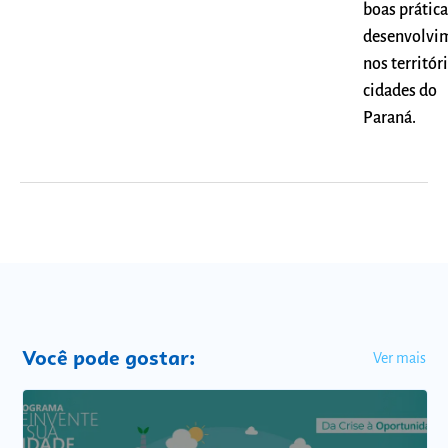
boas prática
desenvolvi
nos territór
cidades do
Paraná.
Você pode gostar:
Ver mais