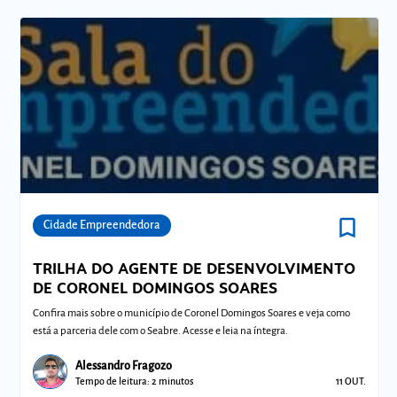
bookmark_border
Comunidades
Cidade Empreendedora
TRILHA DO AGENTE DE DESENVOLVIMENTO
DE CORONEL DOMINGOS SOARES
Confira mais sobre o município de Coronel Domingos Soares e veja como
está a parceria dele com o Seabre. Acesse e leia na íntegra.
Alessandro Fragozo
Tempo de leitura: 2 minutos
11 OUT.