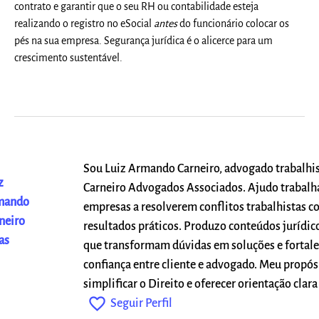
contrato e garantir que o seu RH ou contabilidade esteja
realizando o registro no eSocial
antes
do funcionário colocar os
pés na sua empresa. Segurança jurídica é o alicerce para um
crescimento sustentável.
Sou Luiz Armando Carneiro, advogado trabalhis
z
Carneiro Advogados Associados. Ajudo trabalh
mando
empresas a resolverem conflitos trabalhistas c
neiro
resultados práticos. Produzo conteúdos jurídico
as
que transformam dúvidas em soluções e fortal
confiança entre cliente e advogado. Meu propós
simplificar o Direito e oferecer orientação clara 
favorite_outline
Seguir Perfil