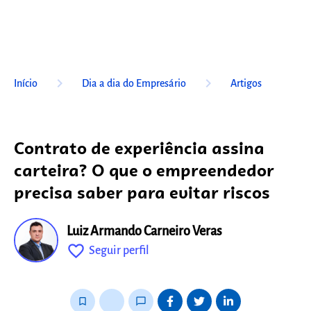
keyboard_arrow_right
keyboard_arrow_right
Início
Dia a dia do Empresário
Artigos
Contrato de experiência assina
carteira? O que o empreendedor
precisa saber para evitar riscos
Luiz Armando Carneiro Veras
favorite_outline
Seguir perfil
fixo
bookmark_border
thumb_up_alt
chat_bubble_outline