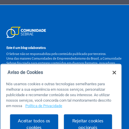
Este é um blog colaborativo.
O Sebrae não se responsabiliza pelo conteúdo publicado por terceiros.
Uma das maiores Comunidades de Empreendedorismo do Brasil, a Comunidade
Sebrae foi criada para entregar conteúdos em diversos formatos, inovadores,
pertinentes e temas específicos que se conecte com a realidade da sua empresa.
Aviso de Cookies
E claro, conte sempre com o Sebrae/PR, em todos os momentos de sua vida
empreendedora.
Nós usamos cookies e outras tecnologias semelhantes para
melhorar a sua experiência em nossos serviços, personalizar
publicidade e recomendar conteúdo de seu interesse. Ao utilizar
nossos serviços, você concorda com tal monitoramento descrito
Precisa de ajuda?
em nossa
Política de Privacidade
atendimentosebraepr@pr.sebrae.com.br
Central de Relacionamento 0800 570 0800
Aceitar todos os
Rejeitar cookies
de segunda a sexta das 8h às 20h e pelos canais digitais até 00h
cookies
opcionais