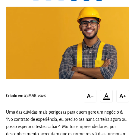
text_decrease
format_color_text
text_increase
Criado em 03 MAR. 2026
Uma das dúvidas mais perigosas para quem gere um negócio é:
"
No contrato de experiência, eu preciso assinar a carteira agora ou
posso esperar o teste acabar?
". Muitos empreendedores, por
desconhecimento, acreditam que os primeiros 90 dias funcionam