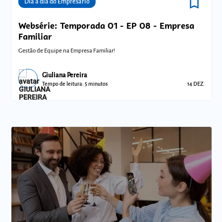
bookmark_border
Comunidades
Dia a dia do Empresário
Websérie: Temporada 01 - EP 08 - Empresa
Familiar
Gestão de Equipe na Empresa Familiar!
Giuliana Pereira
Tempo de leitura: 5 minutos
14 DEZ.