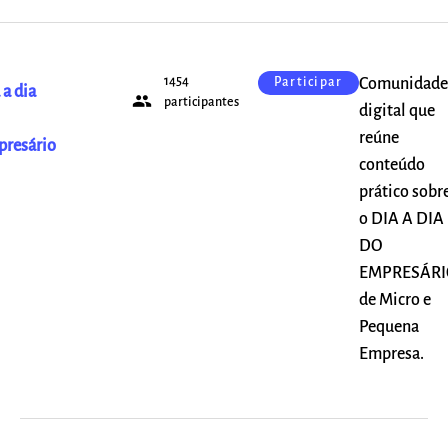
1454
Comunidade
Participar
 a dia
people
participantes
digital que
reúne
resário
conteúdo
prático sobr
o DIA A DIA
DO
EMPRESÁRI
de Micro e
Pequena
Empresa.