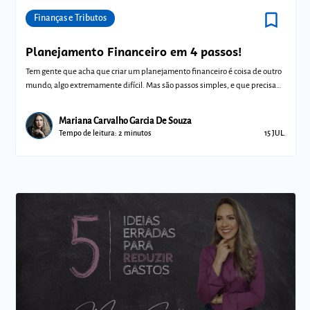
bookmark_border
Comunidades
Finanças e Tributos
Planejamento Financeiro em 4 passos!
Tem gente que acha que criar um planejamento financeiro é coisa de outro
mundo, algo extremamente difícil. Mas são passos simples, e que precisam
de r
Mariana Carvalho Garcia De Souza
Tempo de leitura: 2 minutos
15 JUL.