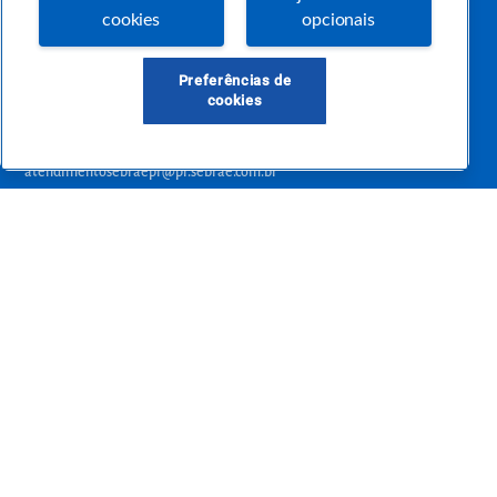
pertinentes e temas específicos que se conecte com a realidade da sua empresa.
cookies
opcionais
E claro, conte sempre com o Sebrae/PR, em todos os momentos de sua vida
empreendedora.
Preferências de
cookies
Precisa de ajuda?
atendimentosebraepr@pr.sebrae.com.br
Central de Relacionamento 0800 570 0800
de segunda a sexta das 8h às 20h e pelos canais digitais até 00h
Sobre o Sebrae
Sobre a Comunidade
Termos de uso