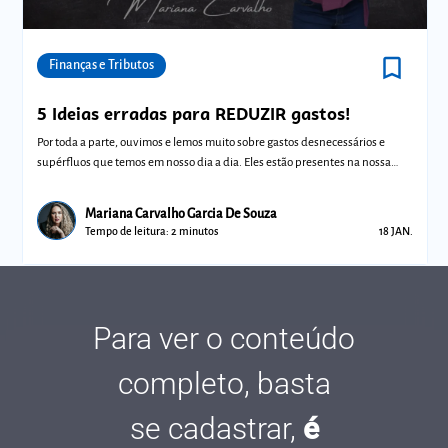
bookmark_border
Comunidades
Finanças e Tributos
5 Ideias erradas para REDUZIR gastos!
Por toda a parte, ouvimos e lemos muito sobre gastos desnecessários e
supérfluos que temos em nosso dia a dia. Eles estão presentes na nossa
vida, por
Mariana Carvalho Garcia De Souza
Tempo de leitura: 2 minutos
18 JAN.
Para ver o conteúdo
completo, basta
se cadastrar,
é