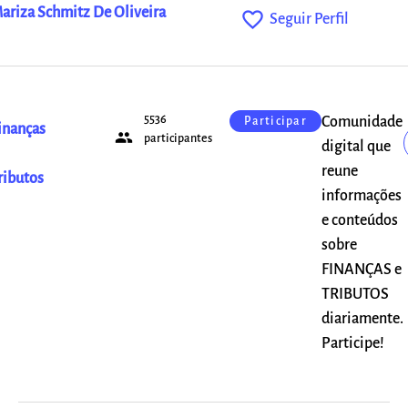
ariza Schmitz De Oliveira
favorite_outline
Seguir Perfil
5536
Comunidade
Participar
inanças
people
participantes
digital que
reune
ributos
informações
e conteúdos
sobre
FINANÇAS e
TRIBUTOS
diariamente.
Participe!