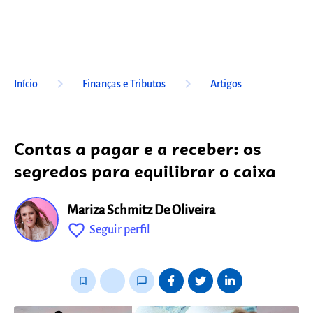
keyboard_arrow_right
keyboard_arrow_right
Início
Finanças e Tributos
Artigos
Contas a pagar e a receber: os
segredos para equilibrar o caixa
Mariza Schmitz De Oliveira
favorite_outline
Seguir perfil
fixo
bookmark_border
thumb_up_alt
chat_bubble_outline