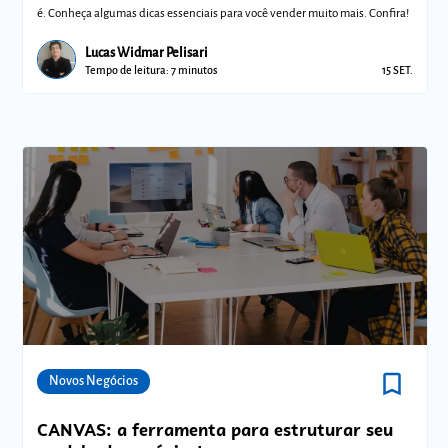
é. Conheça algumas dicas essenciais para você vender muito mais. Confira!
Lucas Widmar Pelisari
Tempo de leitura: 7 minutos
15 SET.
bookmark_border
Comunidades
Novos Negócios
CANVAS: a ferramenta para estruturar seu