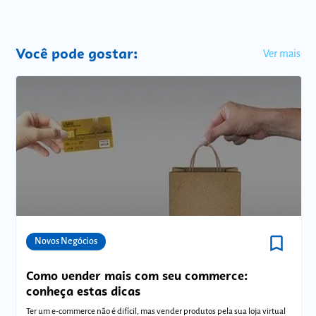
Você pode gostar:
Ver mais
bookmark_border
Comunidades
Novos Negócios
Como vender mais com seu commerce:
conheça estas dicas
Ter um e-commerce não é difícil, mas vender produtos pela sua loja virtual