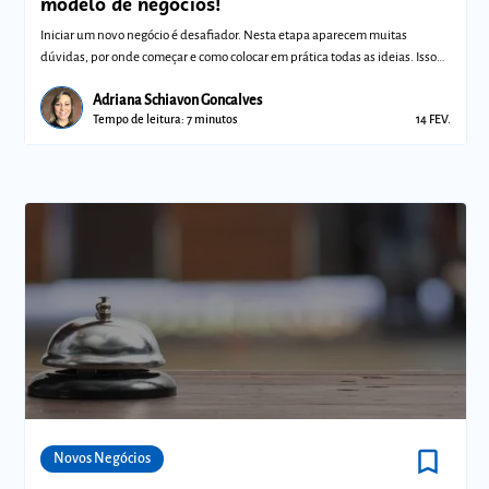
modelo de negócios!
Iniciar um novo negócio é desafiador. Nesta etapa aparecem muitas
dúvidas, por onde começar e como colocar em prática todas as ideias. Isso
porque voc
Adriana Schiavon Goncalves
Tempo de leitura: 7 minutos
14 FEV.
bookmark_border
Comunidades
Novos Negócios