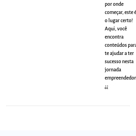
por onde
começar, este 
o lugar certo!
Aqui, você
encontra
conteúdos par
te ajudar a ter
sucesso nesta
jornada
empreendedor
¿¿