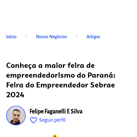
keyboard_arrow_right
keyboard_arrow_right
Início
Novos Negócios
Artigos
Conheça a maior feira de
empreendedorismo do Paraná:
Feira do Empreendedor Sebrae
2024
Felipe Faganelli E Silva
favorite_outline
Seguir perfil
fixo