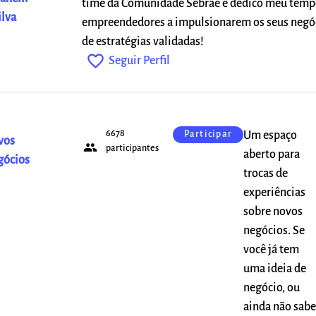
time da Comunidade Sebrae e dedico meu tempo
ilva
empreendedores a impulsionarem os seus negó
de estratégias validadas!
favorite_outline
Seguir Perfil
6678
Um espaço
Participar
vos
people
participantes
aberto para
gócios
trocas de
experiências
sobre novos
negócios. Se
você já tem
uma ideia de
negócio, ou
ainda não sabe