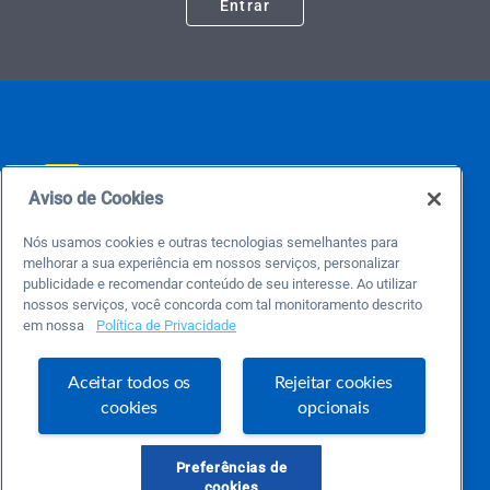
Entrar
Aviso de Cookies
Nós usamos cookies e outras tecnologias semelhantes para
Este é um blog colaborativo.
melhorar a sua experiência em nossos serviços, personalizar
O Sebrae não se responsabiliza pelo conteúdo publicado por terceiros.
publicidade e recomendar conteúdo de seu interesse. Ao utilizar
Uma das maiores Comunidades de Empreendedorismo do Brasil, a Comunidade
Sebrae foi criada para entregar conteúdos em diversos formatos, inovadores,
nossos serviços, você concorda com tal monitoramento descrito
pertinentes e temas específicos que se conecte com a realidade da sua empresa.
em nossa
Política de Privacidade
E claro, conte sempre com o Sebrae/PR, em todos os momentos de sua vida
empreendedora.
Aceitar todos os
Rejeitar cookies
cookies
opcionais
Precisa de ajuda?
Preferências de
atendimentosebraepr@pr.sebrae.com.br
cookies