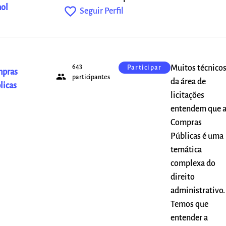
ol
favorite_outline
Seguir Perfil
643
Muitos técnico
Participar
pras
people
participantes
da área de
licas
licitações
entendem que a
Compras
Públicas é uma
temática
complexa do
direito
administrativo.
Temos que
entender a