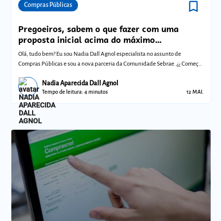
bookmark_border
Comunidades
Compras Públicas
Pregoeiros, sabem o que fazer com uma
proposta inicial acima do máximo
aceitável/estimado?
Olá, tudo bem? Eu sou Nadia Dall Agnol especialista no assunto de
Compras Públicas e sou a nova parceria da Comunidade Sebrae. ¿¿ Começa
hoje a serie
Nadia Aparecida Dall Agnol
Tempo de leitura: 4 minutos
12 MAI.