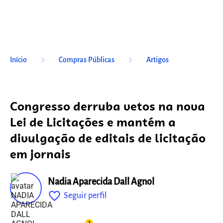
keyboard_arrow_right
keyboard_arrow_right
Início
Compras Públicas
Artigos
Congresso derruba vetos na nova
Lei de Licitações e mantém a
divulgação de editais de licitação
em jornais
Nadia Aparecida Dall Agnol
favorite_outline
Seguir perfil
fixo