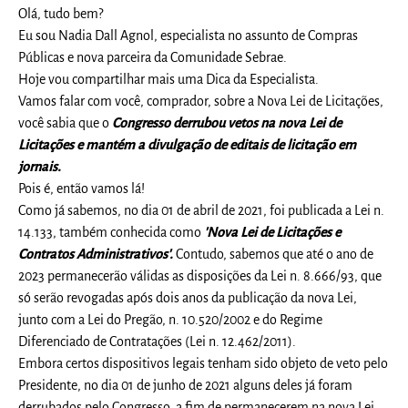
Olá, tudo bem?
Eu sou Nadia Dall Agnol, especialista no assunto de Compras
Públicas e nova parceira da Comunidade Sebrae.
Hoje vou compartilhar mais uma Dica da Especialista.
Vamos falar com você, comprador, sobre a Nova Lei de Licitações,
você sabia que o
Congresso derrubou vetos na nova Lei de
Licitações e mantém a divulgação de editais de licitação em
jornais.
Pois é, então vamos lá!
Como já sabemos, no dia 01 de abril de 2021, foi publicada a Lei n.
14.133, também conhecida como
'Nova Lei de Licitações e
Contratos Administrativos'.
Contudo, sabemos que até o ano de
2023 permanecerão válidas as disposições da Lei n. 8.666/93, que
só serão revogadas após dois anos da publicação da nova Lei,
junto com a Lei do Pregão, n. 10.520/2002 e do Regime
Diferenciado de Contratações (Lei n. 12.462/2011).
Embora certos dispositivos legais tenham sido objeto de veto pelo
Presidente, no dia 01 de junho de 2021 alguns deles já foram
derrubados pelo Congresso, a fim de permanecerem na nova Lei,