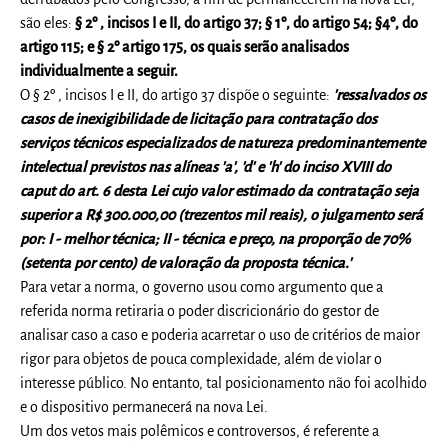
são eles:
§ 2º , incisos I e II, do artigo 37; § 1º, do artigo 54; §4º, do
artigo 115; e § 2º artigo 175, os quais serão analisados
individualmente a seguir.
O § 2º , incisos I e II, do artigo 37 dispõe o seguinte:
'ressalvados os
casos de inexigibilidade de licitação para contratação dos
serviços técnicos especializados de natureza predominantemente
intelectual previstos nas alíneas 'a', 'd' e 'h' do inciso XVIII do
caput do art. 6 desta Lei cujo valor estimado da contratação seja
superior a R$ 300.000,00 (trezentos mil reais), o julgamento será
por: I - melhor técnica; II - técnica e preço, na proporção de 70%
(setenta por cento) de valoração da proposta técnica.'
Para vetar a norma, o governo usou como argumento que a
referida norma retiraria o poder discricionário do gestor de
analisar caso a caso e poderia acarretar o uso de critérios de maior
rigor para objetos de pouca complexidade, além de violar o
interesse público. No entanto, tal posicionamento não foi acolhido
e o dispositivo permanecerá na nova Lei.
Um dos vetos mais polêmicos e controversos, é referente a