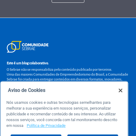
Este é um blog colaborativo.
O Sebrae não se responsabiliza pelo conteúdo publicado por terceiros.
Uma das maiores Comunidades de Empreendedorismo do Brasil, a Comunidade
Sebrae foi criada para entregar conteúdos em diversos formatos, inovadores,
pertinentes e temas específicos que se conecte com a realidade da sua empresa.
E claro, conte sempre com o Sebrae/PR, em todos os momentos de sua vida
Aviso de Cookies
empreendedora.
Nós usamos cookies e outras tecnologias semelhantes para
melhorar a sua experiência em nossos serviços, personalizar
publicidade e recomendar conteúdo de seu interesse. Ao utilizar
nossos serviços, você concorda com tal monitoramento descrito
Precisa de ajuda?
em nossa
Política de Privacidade
atendimentosebraepr@pr.sebrae.com.br