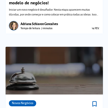
modelo de negócios!
Iniciar um novo negócio é desafiador. Nesta etapa aparecem muitas
dúvidas, por onde começar e como colocar em prática todas as ideias. Isso
porque voc
Adriana Schiavon Goncalves
Tempo de leitura: 7 minutos
14 FEV.
bookmark_border
Comunidades
Novos Negócios