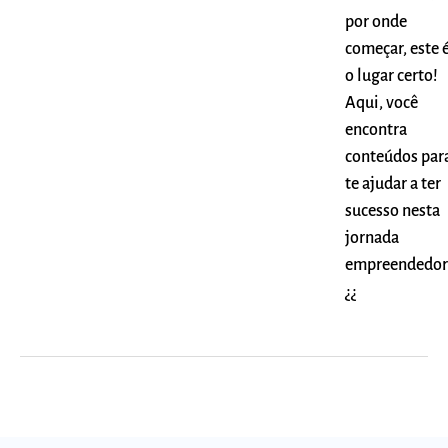
por onde
começar, este 
o lugar certo!
Aqui, você
encontra
conteúdos par
te ajudar a ter
sucesso nesta
jornada
empreendedor
¿¿