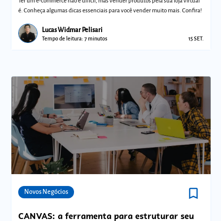
Ter um e-commerce não é difícil, mas vender produtos pela sua loja virtual
é. Conheça algumas dicas essenciais para você vender muito mais. Confira!
Lucas Widmar Pelisari
Tempo de leitura: 7 minutos
15 SET.
bookmark_border
Comunidades
Novos Negócios
CANVAS: a ferramenta para estruturar seu