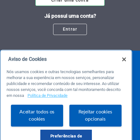
Criar uma conta
Já possui uma conta?
Entrar
Aviso de Cookies
Nós usamos cookies e outras tecnologias semelhantes para
melhorar a sua experiência em nossos serviços, personalizar
publicidade e recomendar conteúdo de seu interesse. Ao utilizar
nossos serviços, você concorda com tal monitoramento descrito
em nossa
Política de Privacidade
Este é um blog colaborativo.
O Sebrae não se responsabiliza pelo conteúdo publicado por terceiros.
Uma das maiores Comunidades de Empreendedorismo do Brasil, a Comunidade
Aceitar todos os
Rejeitar cookies
Sebrae foi criada para entregar conteúdos em diversos formatos, inovadores,
cookies
opcionais
pertinentes e temas específicos que se conecte com a realidade da sua empresa.
E claro, conte sempre com o Sebrae/PR, em todos os momentos de sua vida
empreendedora.
Preferências de