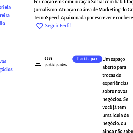
Formação em Comunicação Social com habilita
riela
Jornalismo. Atuação na área de Marketing do G
eira
TecnoSpeed. Apaixonada por escrever e conhecer
llo
favorite_outline
Seguir Perfil
6681
Um espaço
Participar
vos
people
participantes
aberto para
gócios
trocas de
experiências
sobre novos
negócios. Se
você já tem
uma ideia de
negócio, ou
ainda não sabe