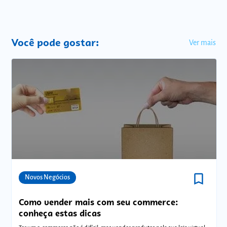
Você pode gostar:
Ver mais
bookmark_border
Comunidades
Novos Negócios
Como vender mais com seu commerce:
conheça estas dicas