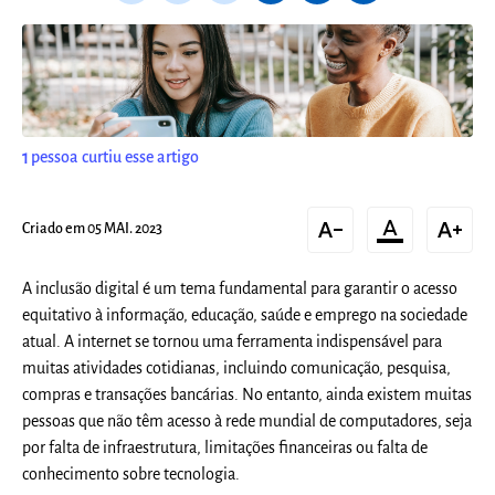
1
pessoa curtiu esse artigo
text_decrease
format_color_text
text_increase
Criado em 05 MAI. 2023
A inclusão digital é um tema fundamental para garantir o acesso
equitativo à informação, educação, saúde e emprego na sociedade
atual. A internet se tornou uma ferramenta indispensável para
muitas atividades cotidianas, incluindo comunicação, pesquisa,
compras e transações bancárias. No entanto, ainda existem muitas
pessoas que não têm acesso à rede mundial de computadores, seja
por falta de infraestrutura, limitações financeiras ou falta de
conhecimento sobre tecnologia.