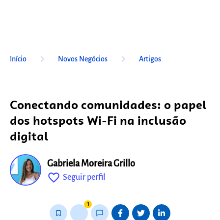
keyboard_arrow_right
keyboard_arrow_right
Início
Novos Negócios
Artigos
Conectando comunidades: o papel
dos hotspots Wi-Fi na inclusão
digital
Gabriela Moreira Grillo
favorite_outline
Seguir perfil
fixo
1
bookmark_border
thumb_up_alt
chat_bubble_outline