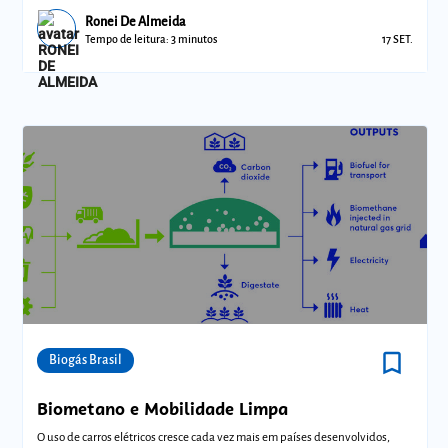
Ronei De Almeida
Tempo de leitura: 3 minutos
17 SET.
bookmark_border
Comunidades
Biogás Brasil
Biometano e Mobilidade Limpa
O uso de carros elétricos cresce cada vez mais em países desenvolvidos,