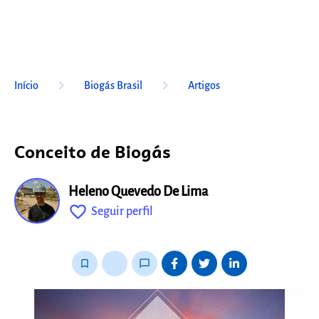
keyboard_arrow_right
keyboard_arrow_right
Início
Biogás Brasil
Artigos
Conceito de Biogás
Heleno Quevedo De Lima
favorite_outline
Seguir perfil
fixo
bookmark_border
thumb_up_alt
chat_bubble_outline