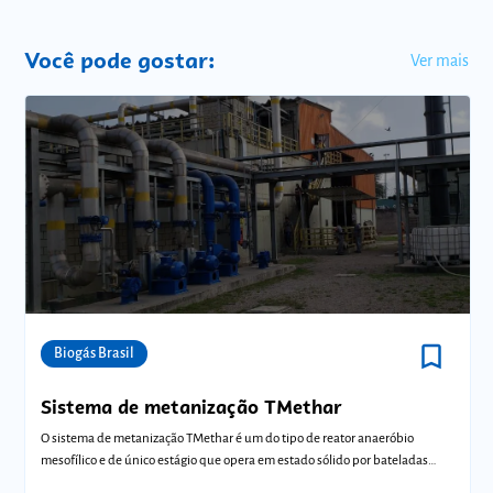
Você pode gostar:
Ver mais
bookmark_border
Comunidades
Biogás Brasil
Sistema de metanização TMethar
O sistema de metanização TMethar é um do tipo de reator anaeróbio
mesofílico e de único estágio que opera em estado sólido por bateladas
sequenciais.