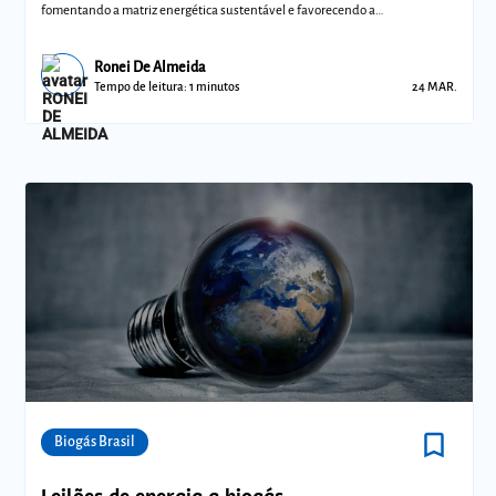
fomentando a matriz energética sustentável e favorecendo a
descarbonização do
Ronei De Almeida
Tempo de leitura: 1 minutos
24 MAR.
bookmark_border
Comunidades
Biogás Brasil
Leilões de energia a biogás