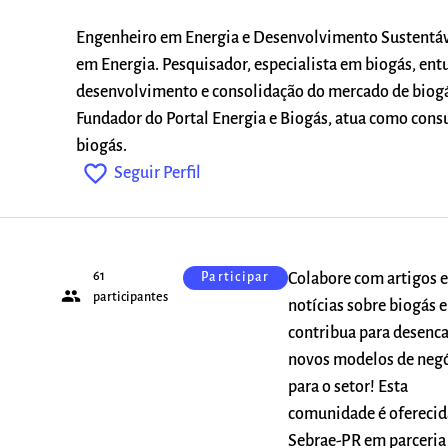
Engenheiro em Energia e Desenvolvimento Sustentáv
em Energia. Pesquisador, especialista em biogás, ent
desenvolvimento e consolidação do mercado de biog
Fundador do Portal Energia e Biogás, atua como consu
biogás.
favorite_outline
Seguir Perfil
61
Colabore com artigos e
Participar
people
participantes
notícias sobre biogás e
contribua para desenc
novos modelos de neg
para o setor! Esta
comunidade é oferecid
Sebrae-PR em parceria