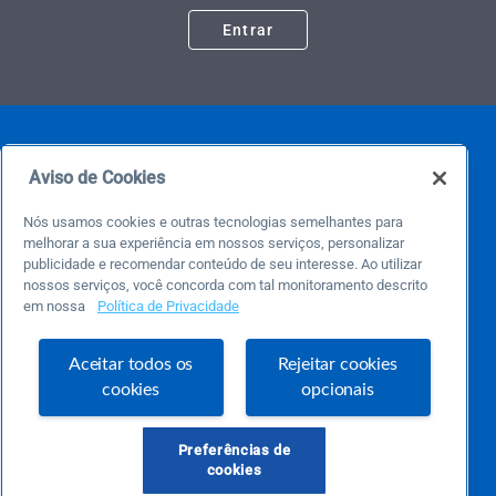
Entrar
Aviso de Cookies
Nós usamos cookies e outras tecnologias semelhantes para
melhorar a sua experiência em nossos serviços, personalizar
publicidade e recomendar conteúdo de seu interesse. Ao utilizar
Este é um blog colaborativo.
nossos serviços, você concorda com tal monitoramento descrito
O Sebrae não se responsabiliza pelo conteúdo publicado por terceiros.
em nossa
Política de Privacidade
Uma das maiores Comunidades de Empreendedorismo do Brasil, a Comunidade
Sebrae foi criada para entregar conteúdos em diversos formatos, inovadores,
pertinentes e temas específicos que se conecte com a realidade da sua empresa.
Aceitar todos os
Rejeitar cookies
E claro, conte sempre com o Sebrae/PR, em todos os momentos de sua vida
empreendedora.
cookies
opcionais
Preferências de
cookies
Precisa de ajuda?