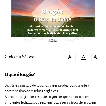
text_decrease
format_color_text
text_increase
Criado em 18 MAI. 2021
O que é Biogás?
Biogás é a mistura de todos os gases produzidos durante a
decomposição de resíduos orgânicos.
A decomposição dos resíduos orgânicos quando ocorre em
ambientes fechados, ou seja, em locais sem a troca de ar ou em