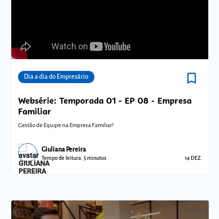
bookmark_border
Comunidades
Dia a dia do Empresário
Websérie: Temporada 01 - EP 08 - Empresa
Familiar
Gestão de Equipe na Empresa Familiar!
Giuliana Pereira
Tempo de leitura: 5 minutos
14 DEZ.