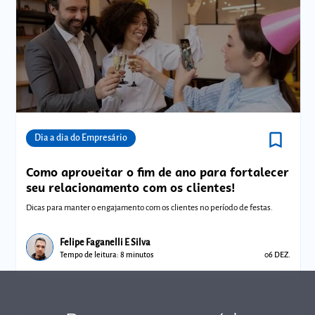
bookmark_border
Comunidades
Dia a dia do Empresário
Como aproveitar o fim de ano para fortalecer
seu relacionamento com os clientes!
Dicas para manter o engajamento com os clientes no período de festas.
Felipe Faganelli E Silva
Tempo de leitura: 8 minutos
06 DEZ.