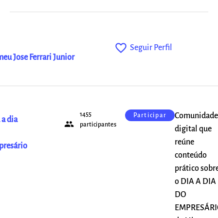
favorite_outline
Seguir Perfil
eu Jose Ferrari Junior
1455
Comunidade
Participar
 a dia
people
participantes
digital que
reúne
resário
conteúdo
prático sobr
o DIA A DIA
DO
EMPRESÁRI