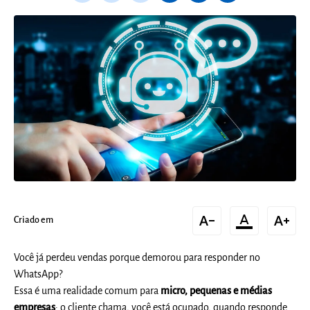
text_decrease
format_color_text
text_increase
Criado em
Você já perdeu vendas porque demorou para responder no
WhatsApp?
Essa é uma realidade comum para
micro, pequenas e médias
empresas
: o cliente chama, você está ocupado, quando responde