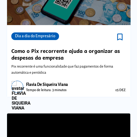
bookmark_border
Comunidades
Dia a dia do Empresário
Como o Pix recorrente ajuda a organizar as
despesas da empresa
Pix recorrente é uma funcionalidade que faz pagamentos de forma
automática e periódica
Flavia De Siqueira Viana
Tempo de leitura: 3 minutos
05 DEZ.