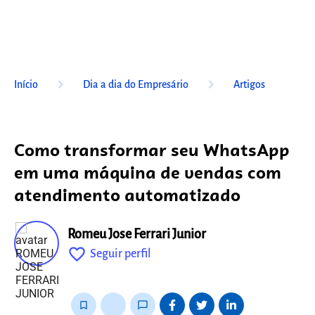
keyboard_arrow_right
keyboard_arrow_right
Início
Dia a dia do Empresário
Artigos
Como transformar seu WhatsApp
em uma máquina de vendas com
atendimento automatizado
Romeu Jose Ferrari Junior
favorite_outline
Seguir perfil
fixo
bookmark_border
thumb_up_alt
chat_bubble_outline