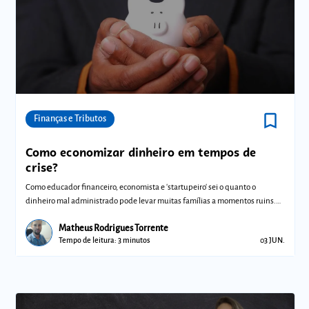
bookmark_border
Comunidades
Finanças e Tributos
Como economizar dinheiro em tempos de
crise?
Como educador financeiro, economista e 'startupeiro' sei o quanto o
dinheiro mal administrado pode levar muitas famílias a momentos ruins.
As dicas qu
Matheus Rodrigues Torrente
Tempo de leitura: 3 minutos
03 JUN.