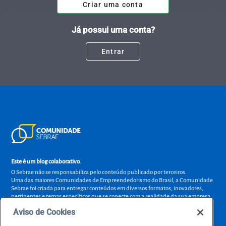
Criar uma conta
Já possui uma conta?
Entrar
Este é um blog colaborativo.
O Sebrae não se responsabiliza pelo conteúdo publicado por terceiros.
Uma das maiores Comunidades de Empreendedorismo do Brasil, a Comunidade
Sebrae foi criada para entregar conteúdos em diversos formatos, inovadores,
pertinentes e temas específicos que se conecte com a realidade da sua empresa.
E claro, conte sempre com o Sebrae/PR, em todos os momentos de sua vida
Aviso de Cookies
empreendedora.