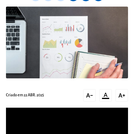
text_decrease
format_color_text
text_increase
Criado em 22 ABR. 2025