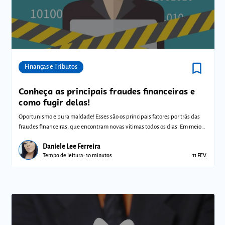
bookmark_border
Comunidades
Finanças e Tributos
Conheça as principais fraudes financeiras e
como fugir delas!
Oportunismo e pura maldade! Esses são os principais fatores por trás das
fraudes financeiras, que encontram novas vítimas todos os dias. Em meio
ao ce
Daniele Lee Ferreira
Tempo de leitura: 10 minutos
11 FEV.