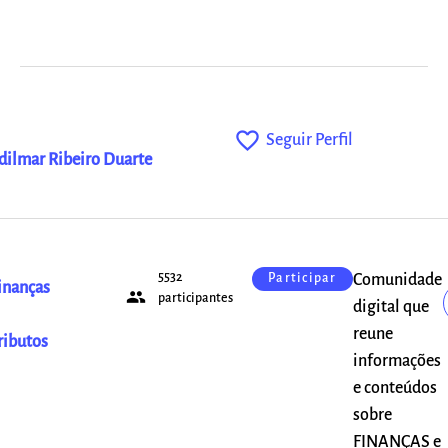
favorite_outline
Seguir Perfil
dilmar Ribeiro Duarte
5532
Comunidade
Participar
inanças
people
participantes
digital que
reune
ributos
informações
e conteúdos
sobre
FINANÇAS e