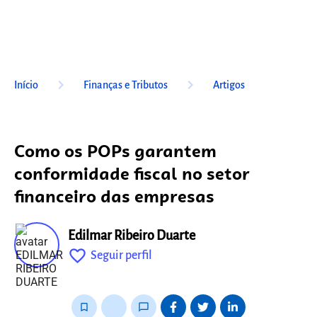
keyboard_arrow_right
keyboard_arrow_right
Início
Finanças e Tributos
Artigos
Como os POPs garantem
conformidade fiscal no setor
financeiro das empresas
Edilmar Ribeiro Duarte
favorite_outline
Seguir perfil
fixo
bookmark_border
thumb_up_alt
chat_bubble_outline