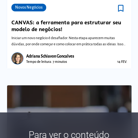
bookmark_border
Comunidades
Novos Negócios
CANVAS: a ferramenta para estruturar seu
modelo de negócios!
Iniciar um novo negócio é desafiador. Nesta etapa aparecem muitas
dúvidas, por onde começar e como colocar em prática todas as ideias. Isso
porque voc
Adriana Schiavon Goncalves
Tempo de leitura: 7 minutos
14 FEV.
Para ver o conteúdo