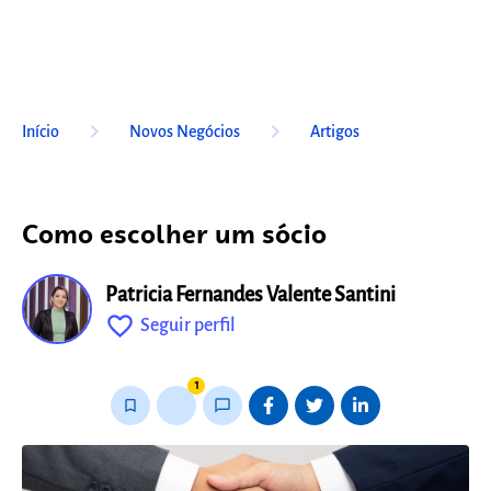
keyboard_arrow_right
keyboard_arrow_right
Início
Novos Negócios
Artigos
Como escolher um sócio
Patricia Fernandes Valente Santini
favorite_outline
Seguir perfil
fixo
1
bookmark_border
thumb_up_alt
chat_bubble_outline