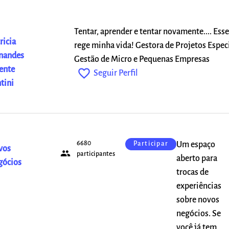
Tentar, aprender e tentar novamente.... Ess
ricia
rege minha vida! Gestora de Projetos Espec
nandes
Gestão de Micro e Pequenas Empresas
ente
favorite_outline
Seguir Perfil
tini
6680
Um espaço
Participar
vos
people
participantes
aberto para
gócios
trocas de
experiências
sobre novos
negócios. Se
você já tem