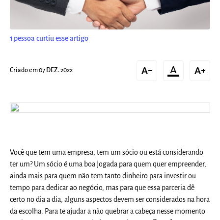
1
pessoa curtiu esse artigo
text_decrease
format_color_text
text_increase
Criado em 07 DEZ. 2022
Você que tem uma empresa, tem um
sócio
ou está considerando
ter um? Um sócio é uma boa jogada para quem quer
empreender
,
ainda mais para quem não tem tanto dinheiro para investir ou
tempo para dedicar ao negócio, mas para que essa parceria dê
certo no dia a dia, alguns aspectos devem ser considerados na hora
da escolha. Para te ajudar a não quebrar a cabeça nesse momento