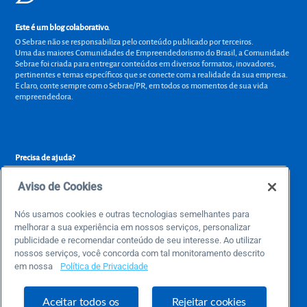
Este é um blog colaborativo.
O Sebrae não se responsabiliza pelo conteúdo publicado por terceiros.
Uma das maiores Comunidades de Empreendedorismo do Brasil, a Comunidade
Sebrae foi criada para entregar conteúdos em diversos formatos, inovadores,
pertinentes e temas específicos que se conecte com a realidade da sua empresa.
E claro, conte sempre com o Sebrae/PR, em todos os momentos de sua vida
empreendedora.
Precisa de ajuda?
atendimentosebraepr@pr.sebrae.com.br
Aviso de Cookies
Central de Relacionamento 0800 570 0800
de segunda a sexta das 8h às 20h e pelos canais digitais até 00h
Nós usamos cookies e outras tecnologias semelhantes para
melhorar a sua experiência em nossos serviços, personalizar
publicidade e recomendar conteúdo de seu interesse. Ao utilizar
nossos serviços, você concorda com tal monitoramento descrito
Sobre o Sebrae
em nossa
Política de Privacidade
Sobre a Comunidade
Termos de uso
Aceitar todos os
Rejeitar cookies