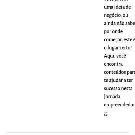
uma ideia de
negócio, ou
ainda não sabe
por onde
começar, este 
o lugar certo!
Aqui, você
encontra
conteúdos par
te ajudar a ter
sucesso nesta
jornada
empreendedor
¿¿