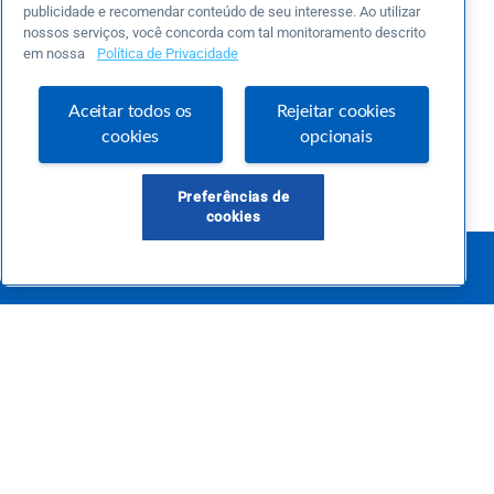
publicidade e recomendar conteúdo de seu interesse. Ao utilizar
nossos serviços, você concorda com tal monitoramento descrito
em nossa
Política de Privacidade
Aceitar todos os
Rejeitar cookies
cookies
opcionais
Preferências de
cookies
Este é um blog colaborativo.
O Sebrae não se responsabiliza pelo conteúdo publicado por terceiros.
Uma das maiores Comunidades de Empreendedorismo do Brasil, a Comunidade
Sebrae foi criada para entregar conteúdos em diversos formatos, inovadores,