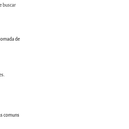
e buscar
 tomada de
es.
as comuns