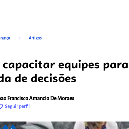
keyboard_arrow_right
erança
Artigos
capacitar equipes para
a de decisões
oao Francisco Amancio De Moraes
outline
Seguir perfil