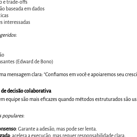
o e trade-offs
são baseada em dados
icas
es interessadas
ugeridos
:
ão
nsantes (Edward de Bono)
ma mensagem clara: "Confiamos em você e apoiaremos seu cresc
 de decisão colaborativa
em equipe são mais eficazes quando métodos estruturados são us
s populares
:
onsenso
: Garante a adesão, mas pode ser lenta.
egada
: acelera a execução, mas requer responsabilidade clara.