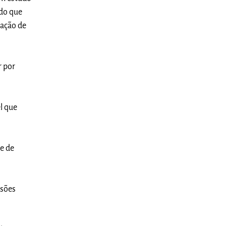
 do que
sação de
r por
l que
te de
isões