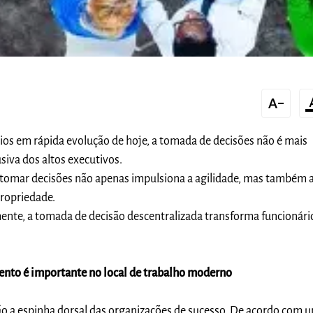
text_decrease
format_
os em rápida evolução de hoje, a tomada de decisões não é mais
siva dos altos executivos.
a tomar decisões não apenas impulsiona a agilidade, mas também
propriedade.
ente, a tomada de decisão descentralizada transforma funcionári
nto é importante no local de trabalho moderno
ão a espinha dorsal das organizações de sucesso. De acordo com 