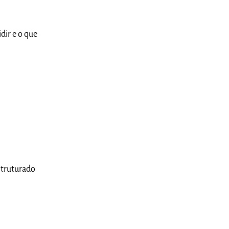
dir e o que
struturado