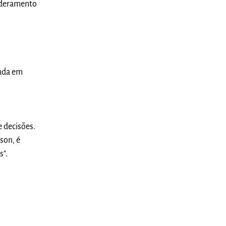
oderamento
rada em
 decisões.
son, é
s".