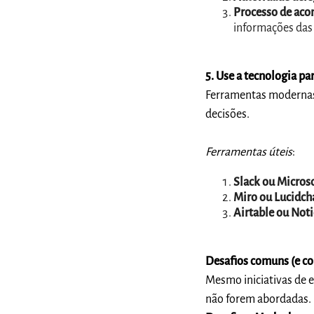
Processo de ac
informações das 
5. Use a tecnologia p
Ferramentas modernas 
decisões.
Ferramentas úteis
:
Slack ou Micros
Miro ou Lucidch
Airtable ou Not
Desafios comuns (e c
Mesmo iniciativas de
não forem abordadas.