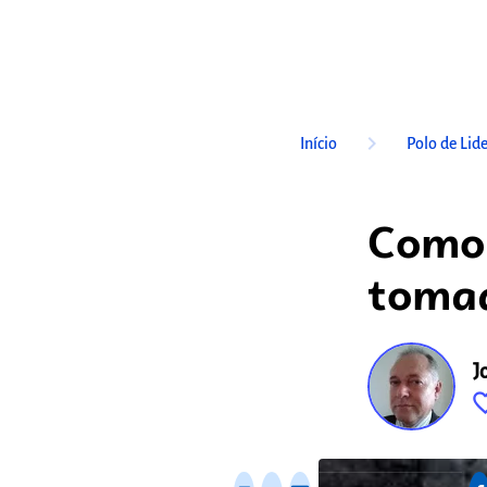
keyboard_arrow_right
Início
Polo de Lid
Como 
tomad
J
favorite_
fixo