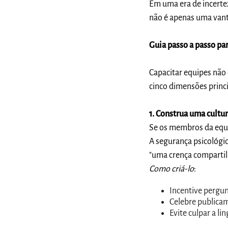
Em uma era de incerte
não é apenas uma van
Guia passo a passo pa
Capacitar equipes não
cinco dimensões princi
1. Construa uma cultu
Se os membros da equi
A segurança psicológi
"uma crença compartilh
Como criá-lo
:
Incentive pergun
Celebre publicam
Evite culpar a l