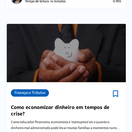
Tempo de leitura: 10 minutos
11 FEV.
bookmark_border
Comunidades
Finanças e Tributos
Como economizar dinheiro em tempos de
crise?
Como educador financeiro, economista e 'startupeiro' sei o quanto o
dinheiro mal administrado pode levar muitas famílias a momentos ruins.