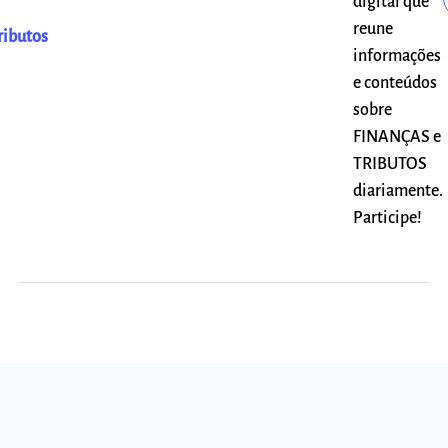
digital que
reune
ributos
informações
e conteúdos
sobre
FINANÇAS e
TRIBUTOS
diariamente.
Participe!