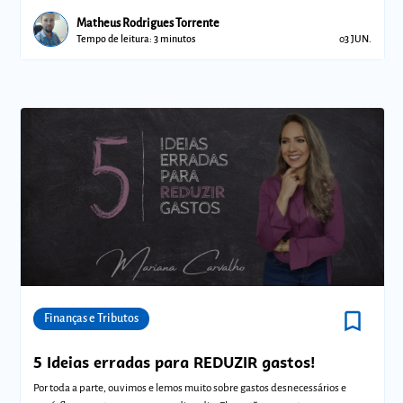
As dicas qu
Matheus Rodrigues Torrente
Tempo de leitura: 3 minutos
03 JUN.
bookmark_border
Comunidades
Finanças e Tributos
5 Ideias erradas para REDUZIR gastos!
Por toda a parte, ouvimos e lemos muito sobre gastos desnecessários e