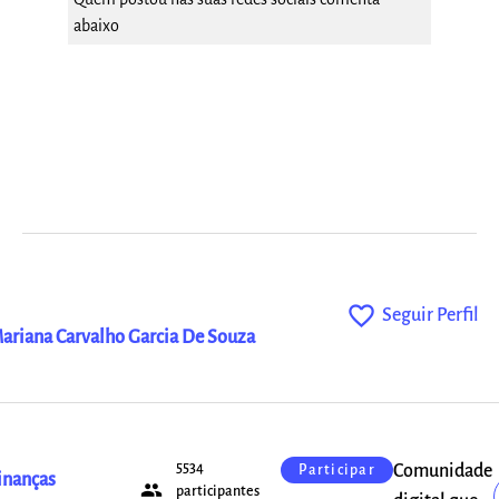
abaixo
favorite_outline
Seguir Perfil
ariana Carvalho Garcia De Souza
5534
Comunidade
Participar
inanças
people
participantes