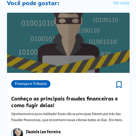
Você pode gostar:
Ver mais
bookmark_border
Comunidades
Finanças e Tributos
Conheça as principais fraudes financeiras e
como fugir delas!
Oportunismo e pura maldade! Esses são os principais fatores por trás das
fraudes financeiras, que encontram novas vítimas todos os dias. Em meio
ao ce
Daniele Lee Ferreira