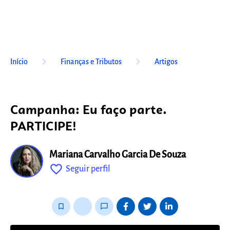
keyboard_arrow_right
keyboard_arrow_right
Início
Finanças e Tributos
Artigos
Campanha: Eu faço parte.
PARTICIPE!
Mariana Carvalho Garcia De Souza
favorite_outline
Seguir perfil
fixo
bookmark_border
thumb_up_alt
chat_bubble_outline