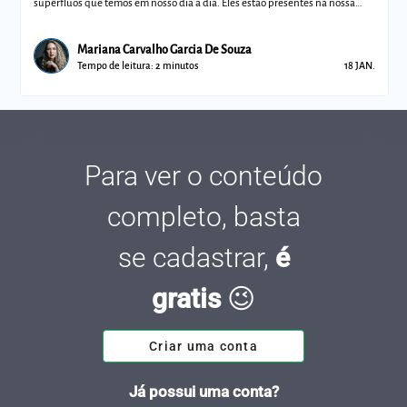
supérfluos que temos em nosso dia a dia. Eles estão presentes na nossa
vida, por
Mariana Carvalho Garcia De Souza
Tempo de leitura: 2 minutos
18 JAN.
Para ver o conteúdo
completo, basta
se cadastrar,
é
gratis
😉
Criar uma conta
Já possui uma conta?