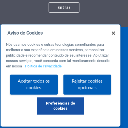
Entrar
Aviso de Cookies
Nós usamos cookies e outras tecnologias semelhantes para
melhorar a sua experiência em nossos serviços, personalizar
publicidade e recomendar conteúdo de seu interesse. Ao utilizar
nossos serviços, você concorda com tal monitoramento descrito
em nossa
Política de Privacidade
Este é um blog colaborativo.
O Sebrae não se responsabiliza pelo conteúdo publicado por terceiros.
Uma das maiores Comunidades de Empreendedorismo do Brasil, a Comunidade
Aceitar todos os
Rejeitar cookies
Sebrae foi criada para entregar conteúdos em diversos formatos, inovadores,
cookies
opcionais
pertinentes e temas específicos que se conecte com a realidade da sua empresa.
E claro, conte sempre com o Sebrae/PR, em todos os momentos de sua vida
empreendedora.
Preferências de
cookies
Precisa de ajuda?