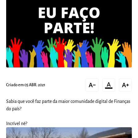
text_decrease
format_color_text
text_increase
Criado em 05 ABR. 2021
Sabia que você faz parte da maior comunidade digital de Finanças
do país?
Incrível né?