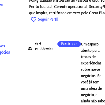
Pós-graduado em Gestão de Pessoas e Recurs
va
Perito Judicial; Gerente operacional, Security/
que inspira, certificado em 2021 pelo Great Pl
favorite_outline
Seguir Perfil
6678
Um espaço
Participar
vos
people
participantes
aberto para
gócios
trocas de
experiências
sobre novos
negócios. Se
você já tem
uma ideia de
negócio, ou
ainda não sabe