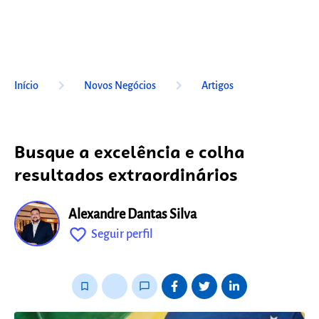
keyboard_arrow_right
keyboard_arrow_right
Início
Novos Negócios
Artigos
Busque a excelência e colha
resultados extraordinários
Alexandre Dantas Silva
favorite_outline
Seguir perfil
fixo
bookmark_border
thumb_up_alt
chat_bubble_outline