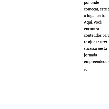
por onde
começar, este 
o lugar certo!
Aqui, você
encontra
conteúdos par
te ajudar a ter
sucesso nesta
jornada
empreendedor
¿¿