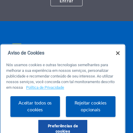
Entrar
Aviso de Cookies
Nós usamos cookies e outras tecnologias semelhantes para
Este é um blog colaborativo.
melhorar a sua experiência em nossos serviços, personalizar
O Sebrae não se responsabiliza pelo conteúdo publicado por terceiros.
publicidade e recomendar conteúdo de seu interesse. Ao utilizar
Uma das maiores Comunidades de Empreendedorismo do Brasil, a Comunidade
nossos serviços, você concorda com tal monitoramento descrito
Sebrae foi criada para entregar conteúdos em diversos formatos, inovadores,
pertinentes e temas específicos que se conecte com a realidade da sua empresa.
em nossa
Política de Privacidade
E claro, conte sempre com o Sebrae/PR, em todos os momentos de sua vida
empreendedora.
Aceitar todos os
Rejeitar cookies
cookies
opcionais
Precisa de ajuda?
Preferências de
atendimentosebraepr@pr.sebrae.com.br
cookies