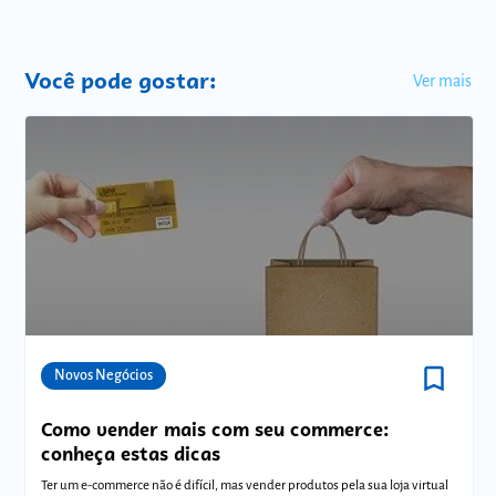
Você pode gostar:
Ver mais
bookmark_border
Comunidades
Novos Negócios
Como vender mais com seu commerce:
conheça estas dicas
Ter um e-commerce não é difícil, mas vender produtos pela sua loja virtual