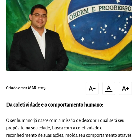
text_decrease
format_color_text
text_increase
Criado em 11 MAR. 2025
Da coletividade e o comportamento humano;
O ser humano já nasce com a missão de descobrir qual será seu
propósito na sociedade, busca com a coletividade o
reconhecimento de suas ações, molda seu comportamento através