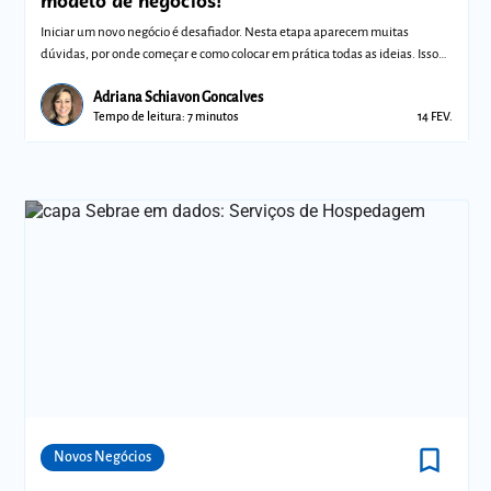
modelo de negócios!
Iniciar um novo negócio é desafiador. Nesta etapa aparecem muitas
dúvidas, por onde começar e como colocar em prática todas as ideias. Isso
porque voc
Adriana Schiavon Goncalves
Tempo de leitura: 7 minutos
14 FEV.
bookmark_border
Comunidades
Novos Negócios