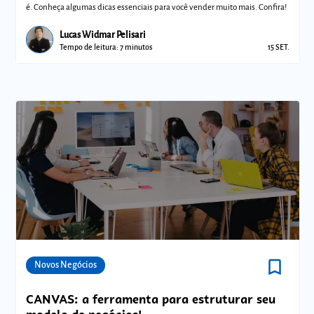
é. Conheça algumas dicas essenciais para você vender muito mais. Confira!
Lucas Widmar Pelisari
Tempo de leitura: 7 minutos
15 SET.
bookmark_border
Comunidades
Novos Negócios
CANVAS: a ferramenta para estruturar seu