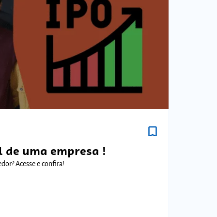
bookmark_border
al de uma empresa !
or? Acesse e confira!