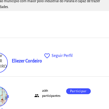
ao município com maior polo industrial do Paraná e capaz de trazer
dades.
favorite_outline
Seguir Perfil
Eliezer Cordeiro
2081
Participar
people
ntes
participantes