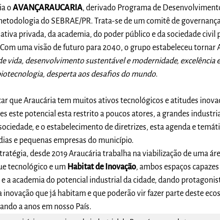
ia o
AVANÇARAUCARIA
, derivado Programa de Desenvolviment
metodologia do SEBRAE/PR. Trata-se de um comitê de governança
iativa privada, da academia, do poder público e da sociedade civil
. Com uma visão de futuro para 2040, o grupo estabeleceu tornar 
de vida, desenvolvimento sustentável e modernidade, excelência
biotecnologia, desperta aos desafios do mundo
.
ar que Araucária tem muitos ativos tecnológicos e atitudes inov
es este potencial esta restrito a poucos atores, a grandes industr
sociedade, e o estabelecimento de diretrizes, esta agenda e temáti
ias e pequenas empresas do município.
ratégia, desde 2019 Araucária trabalha na viabilização de uma áre
ue tecnológico e um
Habitat de Inovação
, ambos espaços capazes
e a academia do potencial industrial da cidade, dando protagonis
inovação que já habitam e que poderão vir fazer parte deste eco
sando a anos em nosso País.