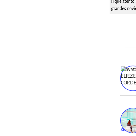
Fique atento 
grandes novi
Ambie
de