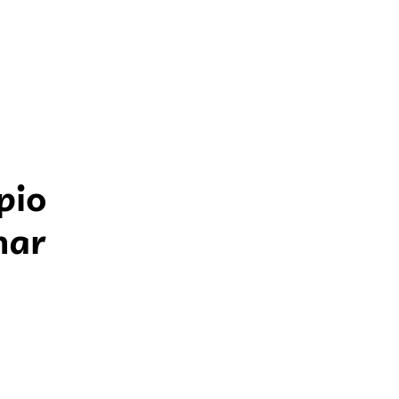
pio
nar