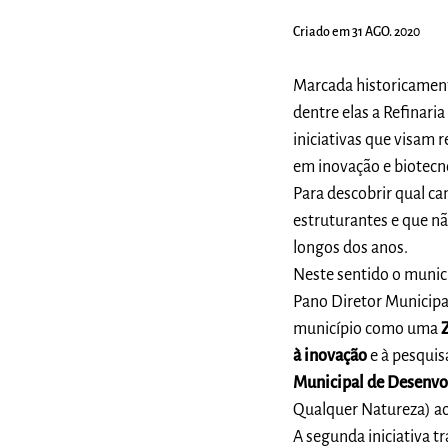
Criado em 31 AGO. 2020
Marcada historicament
dentre elas a Refinar
iniciativas que visam 
em inovação e biotecn
Para descobrir qual ca
estruturantes e que nã
longos dos anos.
Neste sentido o municí
Pano Diretor Municipal
município como uma
à inovação
e à pesquis
Municipal de Desenvo
Qualquer Natureza) ao
A segunda iniciativa t