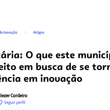
keyboard_arrow_right
de Inovação
Artigos
ária: O que este municí
eito em busca de se tor
ência em inovação
liezer Cordeiro
outline
Seguir perfil