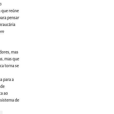
o
 que reúne
 para pensar
Araucária
 em
adores, mas
ias, mas que
ca torna se
a para a
 de
ta ao
ssistema de