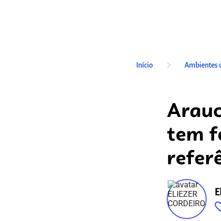
keyboard_arrow_right
Início
Ambientes 
Arauc
tem f
refer
E
favorite_