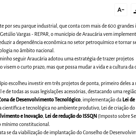
text_decrease
forma
e por seu parque industrial, que conta com mais de 600 grandes i
ia Getúlio Vargas - REPAR, o município de Araucária vem impleme
reduzir a dependência econômica no setor petroquímico e tornar se
ologia no âmbito nacional.
minho seguir Araucária adotou uma estratégia de trazer projetos
o visem o curto prazo, mas que possa mudar a vida e a cultura da 
pio escolheu investir em três projetos de ponta, primeiro deles a 
 e de todas as suas legislações acessórias, destacando uma regiã
Zona de Desenvolvimento Tecnológico
, implementação da
Lei de
a científica e tecnológica no ambiente produtivo, Lei de criação d
lvimento e Inovação
,
Lei de redução do ISSQN
(Imposto sobre Se
 mínimo constitucional.
rata se da viabilização de implantação do Conselho de Desenvolv