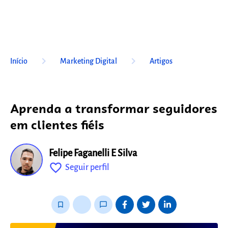
keyboard_arrow_right
keyboard_arrow_right
Início
Marketing Digital
Artigos
Aprenda a transformar seguidores
em clientes fiéis
Felipe Faganelli E Silva
favorite_outline
Seguir perfil
fixo
bookmark_border
thumb_up_alt
chat_bubble_outline