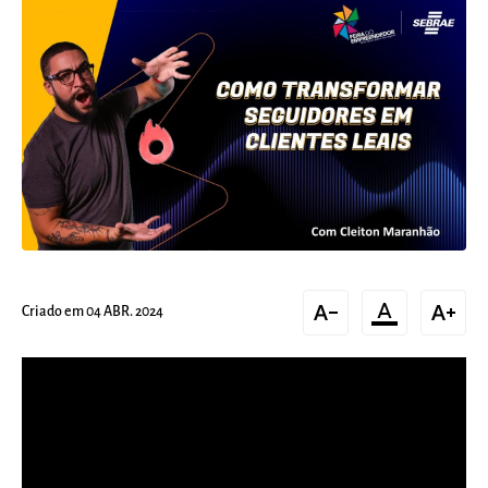
text_decrease
format_color_text
text_increase
Criado em 04 ABR. 2024