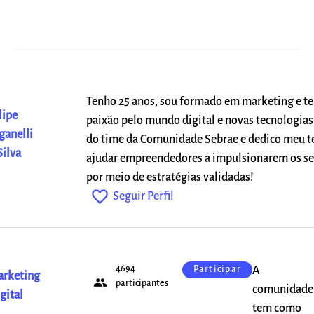
Tenho 25 anos, sou formado em marketing e t
lipe
paixão pelo mundo digital e novas tecnologias.
ganelli
do time da Comunidade Sebrae e dedico meu 
Silva
ajudar empreendedores a impulsionarem os se
por meio de estratégias validadas!
favorite_outline
Seguir Perfil
4694
A
Participar
rketing
people
participantes
comunidade
gital
tem como