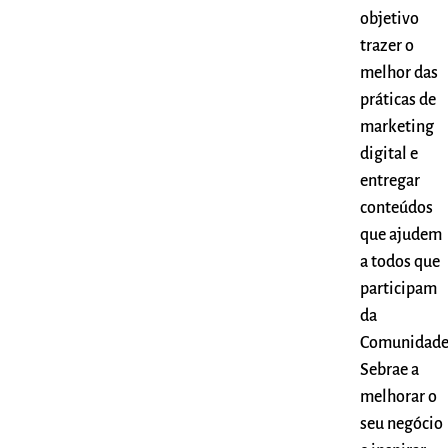
objetivo
trazer o
melhor das
práticas de
marketing
digital e
entregar
conteúdos
que ajudem
a todos que
participam
da
Comunidad
Sebrae a
melhorar o
seu negócio