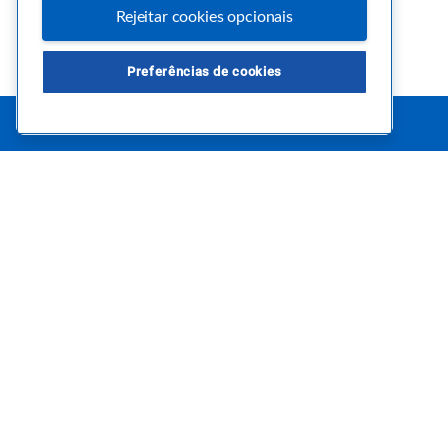
Rejeitar cookies opcionais
Preferências de cookies
Este é um blog colaborativo.
O Sebrae não se responsabiliza pelo conteúdo publicado por 
Uma das maiores Comunidades de Empreendedorismo do Br
Sebrae foi criada para entregar conteúdos em diversos form
pertinentes e temas específicos que se conecte com a realid
claro, conte sempre com o Sebrae/PR, em todos os momentos
empreendedora.