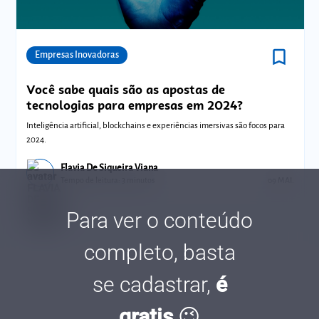
bookmark_border
Comunidades
Empresas Inovadoras
Você sabe quais são as apostas de
tecnologias para empresas em 2024?
Inteligência artificial, blockchains e experiências imersivas são focos para
2024.
Flavia De Siqueira Viana
Tempo de leitura: 3 minutos
09 MAI.
Para ver o conteúdo
completo, basta
se cadastrar,
é
gratis
😉