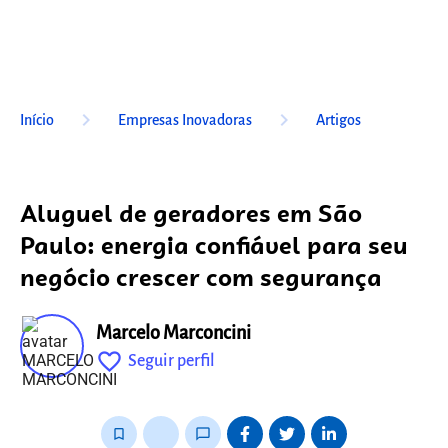
keyboard_arrow_right
keyboard_arrow_right
Início
Empresas Inovadoras
Artigos
Aluguel de geradores em São
Paulo: energia confiável para seu
negócio crescer com segurança
Marcelo Marconcini
favorite_outline
Seguir perfil
fixo
bookmark_border
thumb_up_alt
chat_bubble_outline