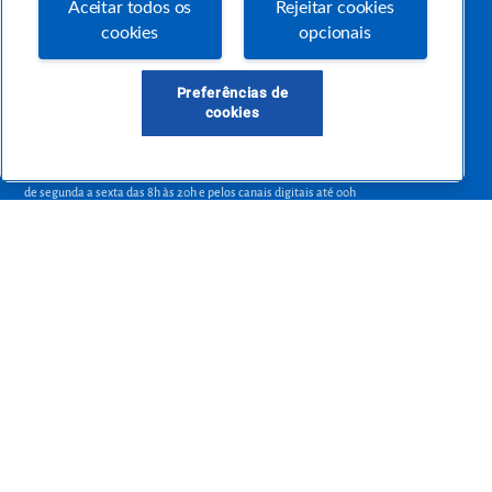
Aceitar todos os
Rejeitar cookies
empreendedora.
cookies
opcionais
Preferências de
Precisa de ajuda?
cookies
atendimentosebraepr@pr.sebrae.com.br
Central de Relacionamento 0800 570 0800
de segunda a sexta das 8h às 20h e pelos canais digitais até 00h
Sobre o Sebrae
Sobre a Comunidade
Termos de uso