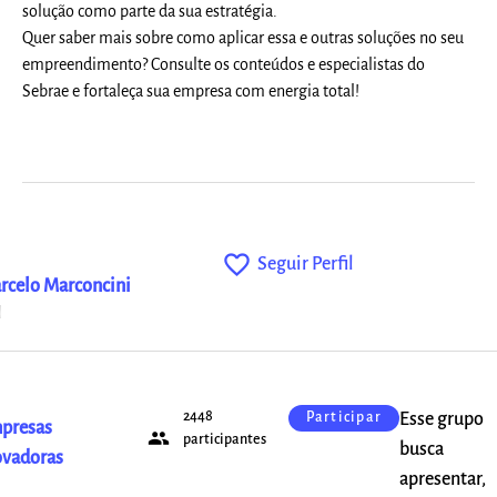
solução como parte da sua estratégia.
Quer saber mais sobre como aplicar essa e outras soluções no seu
empreendimento? Consulte os conteúdos e especialistas do
Sebrae e fortaleça sua empresa com energia total!
favorite_outline
Seguir Perfil
rcelo Marconcini
2448
Esse grupo
Participar
presas
people
participantes
busca
ovadoras
apresentar,