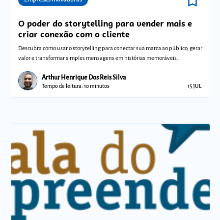
bookmark_border
O poder do storytelling para vender mais e
criar conexão com o cliente
Descubra como usar o storytelling para conectar sua marca ao público, gerar
valor e transformar simples mensagens em histórias memoráveis.
Arthur Henrique Dos Reis Silva
Tempo de leitura: 10 minutos
15 JUL.