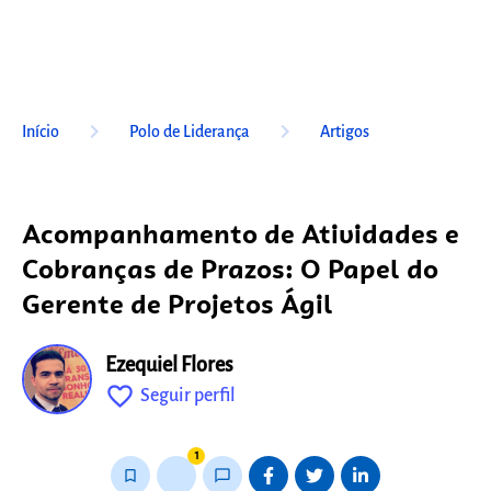
keyboard_arrow_right
keyboard_arrow_right
Início
Polo de Liderança
Artigos
Acompanhamento de Atividades e
Cobranças de Prazos: O Papel do
Gerente de Projetos Ágil
Ezequiel Flores
favorite_outline
Seguir perfil
fixo
1
bookmark_border
thumb_up_alt
chat_bubble_outline