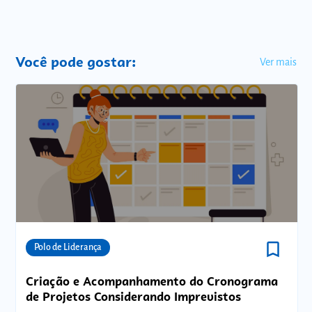
Você pode gostar:
Ver mais
bookmark_border
Comunidades
Polo de Liderança
Criação e Acompanhamento do Cronograma
de Projetos Considerando Imprevistos