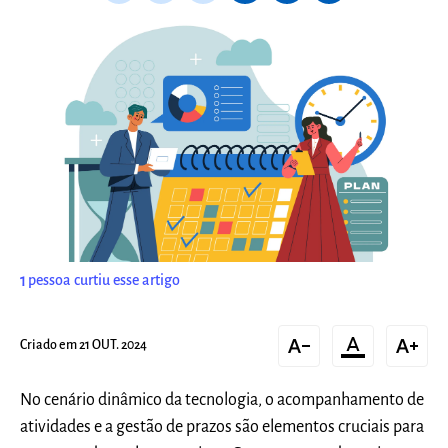
1
pessoa curtiu esse artigo
text_decrease
format_color_text
text_increase
Criado em 21 OUT. 2024
No cenário dinâmico da tecnologia, o acompanhamento de
atividades e a gestão de prazos são elementos cruciais para