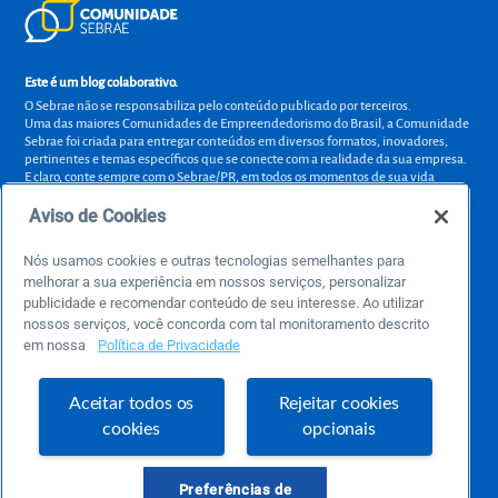
Este é um blog colaborativo.
O Sebrae não se responsabiliza pelo conteúdo publicado por terceiros.
Uma das maiores Comunidades de Empreendedorismo do Brasil, a Comunidade
Sebrae foi criada para entregar conteúdos em diversos formatos, inovadores,
pertinentes e temas específicos que se conecte com a realidade da sua empresa.
E claro, conte sempre com o Sebrae/PR, em todos os momentos de sua vida
empreendedora.
Aviso de Cookies
Nós usamos cookies e outras tecnologias semelhantes para
melhorar a sua experiência em nossos serviços, personalizar
Precisa de ajuda?
publicidade e recomendar conteúdo de seu interesse. Ao utilizar
atendimentosebraepr@pr.sebrae.com.br
nossos serviços, você concorda com tal monitoramento descrito
em nossa
Política de Privacidade
Central de Relacionamento 0800 570 0800
de segunda a sexta das 8h às 20h e pelos canais digitais até 00h
Aceitar todos os
Rejeitar cookies
cookies
opcionais
Sobre o Sebrae
Sobre a Comunidade
Preferências de