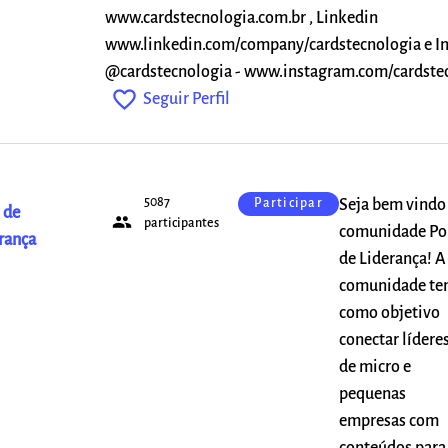
www.cardstecnologia.com.br , Linkedin
www.linkedin.com/company/cardstecnologia e I
@cardstecnologia - www.instagram.com/cardste
favorite_outline
Seguir Perfil
5087
Seja bem vindo
Participar
 de
people
participantes
comunidade Po
rança
de Liderança! A
comunidade t
como objetivo
conectar lídere
de micro e
pequenas
empresas com
conteúdos para