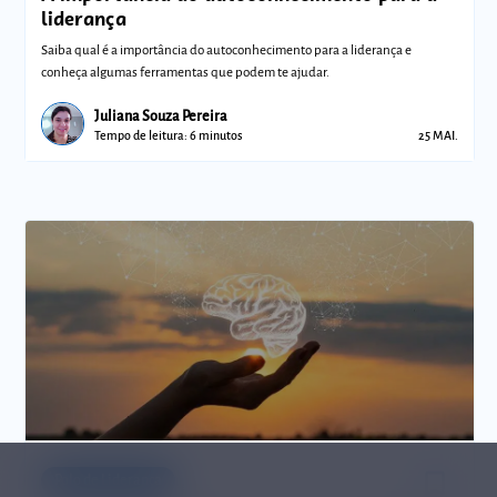
liderança
Saiba qual é a importância do autoconhecimento para a liderança e
conheça algumas ferramentas que podem te ajudar.
Juliana Souza Pereira
Tempo de leitura: 6 minutos
25 MAI.
bookmark_border
Comunidades
Polo de Liderança