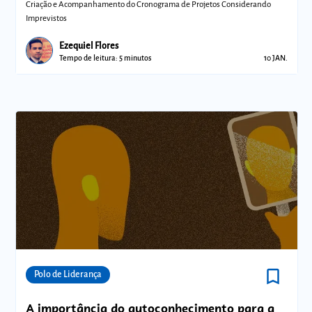
Criação e Acompanhamento do Cronograma de Projetos Considerando
Imprevistos
Ezequiel Flores
Tempo de leitura: 5 minutos
10 JAN.
bookmark_border
Comunidades
Polo de Liderança
A importância do autoconhecimento para a