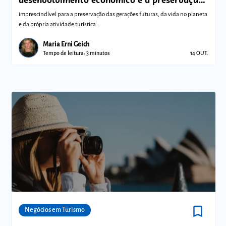
ambiental
imprescindível para a preservação das gerações futuras, da vida no planeta
e da própria atividade turística..
Maria Erni Geich
Tempo de leitura: 3 minutos
14 OUT.
bookmark_border
Comunidades
Negócios em Turismo