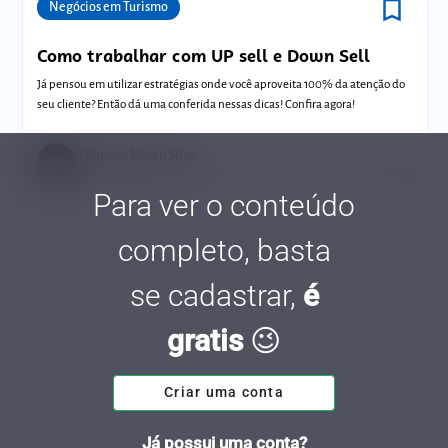
bookmark_border
Comunidades
Negócios em Turismo
Como trabalhar com UP sell e Down Sell
Já pensou em utilizar estratégias onde você aproveita 100% da atenção do
seu cliente? Então dá uma conferida nessas dicas! Confira agora!
Simone Menin Silva
Tempo de leitura: 2 minutos
01 DEZ.
Para ver o conteúdo
completo, basta
se cadastrar,
é
gratis
😉
Criar uma conta
Já possui uma conta?