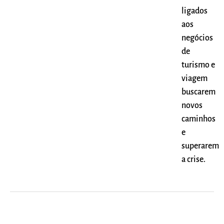
ligados
aos
negócios
de
turismo e
viagem
buscarem
novos
caminhos
e
superarem
a crise.