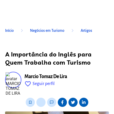
keyboard_arrow_right
keyboard_arrow_right
Início
Negócios em Turismo
Artigos
A Importância do Inglês para
Quem Trabalha com Turismo
Marcio Tomaz De Lira
favorite_outline
Seguir perfil
fixo
bookmark_border
thumb_up_alt
chat_bubble_outline