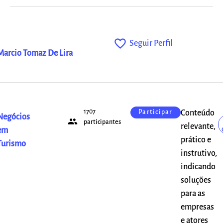
favorite_outline
Seguir Perfil
Marcio Tomaz De Lira
1707
Conteúdo
Participar
Negócios
people
participantes
relevante,
em
prático e
Turismo
instrutivo,
indicando
soluções
para as
empresas
e atores