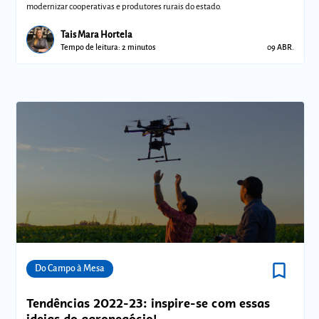
modernizar cooperativas e produtores rurais do estado.
Tais Mara Hortela
Tempo de leitura: 2 minutos
09 ABR.
bookmark_border
Comunidades
Do Campo à Mesa
Tendências 2022-23: inspire-se com essas
ideias do agronegócio!