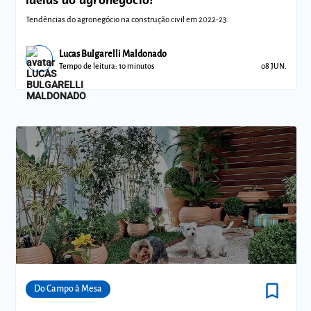
Tendências do agronegócio na construção civil em 2022-23.
Lucas Bulgarelli Maldonado
Tempo de leitura: 10 minutos
08 JUN.
bookmark_border
Comunidades
Do Campo à Mesa