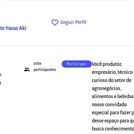
favorite_outline
Seguir Perfil
to Yasuo Aki
2059
Você produtor,
Participar
people
participantes
empresário, técnico 
o
curioso do setor de
a
agronegócios,
alimentos e bebidas
nosso convidado
especial para fazer 
desse espaço para 
busca conheciment