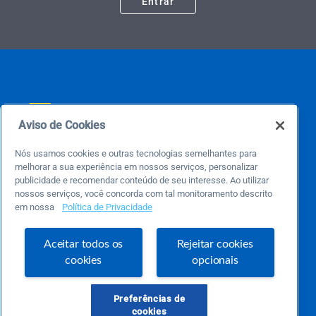
Entrar
Aviso de Cookies
Nós usamos cookies e outras tecnologias semelhantes para
Este é um blog colaborativo.
melhorar a sua experiência em nossos serviços, personalizar
O Sebrae não se responsabiliza pelo conteúdo publicado por terceiros.
publicidade e recomendar conteúdo de seu interesse. Ao utilizar
Uma das maiores Comunidades de Empreendedorismo do Brasil, a Comunidade
nossos serviços, você concorda com tal monitoramento descrito
Sebrae foi criada para entregar conteúdos em diversos formatos, inovadores,
pertinentes e temas específicos que se conecte com a realidade da sua empresa.
em nossa
Política de Privacidade
E claro, conte sempre com o Sebrae/PR, em todos os momentos de sua vida
empreendedora.
Aceitar todos os
Rejeitar cookies
cookies
opcionais
Precisa de ajuda?
Preferências de
atendimentosebraepr@pr.sebrae.com.br
cookies