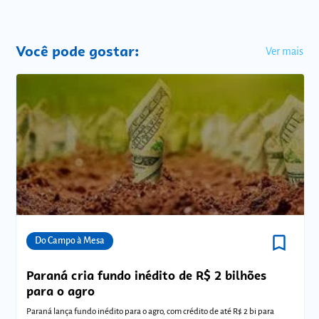
Você pode gostar:
Ver mais
bookmark_border
Comunidades
Do Campo à Mesa
Paraná cria fundo inédito de R$ 2 bilhões
para o agro
Paraná lança fundo inédito para o agro, com crédito de até R$ 2 bi para