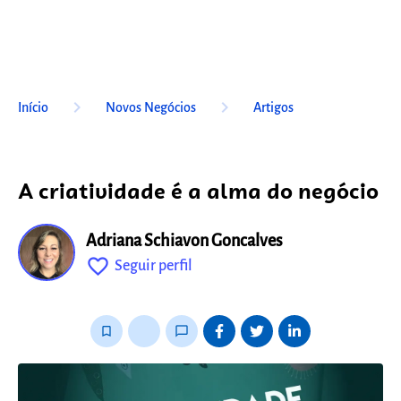
keyboard_arrow_right
keyboard_arrow_right
Início
Novos Negócios
Artigos
A criatividade é a alma do negócio
Adriana Schiavon Goncalves
favorite_outline
Seguir perfil
fixo
bookmark_border
thumb_up_alt
chat_bubble_outline