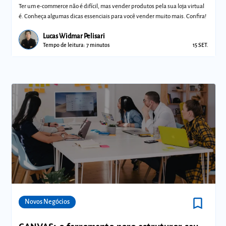
Ter um e-commerce não é difícil, mas vender produtos pela sua loja virtual
é. Conheça algumas dicas essenciais para você vender muito mais. Confira!
Lucas Widmar Pelisari
Tempo de leitura: 7 minutos
15 SET.
bookmark_border
Comunidades
Novos Negócios