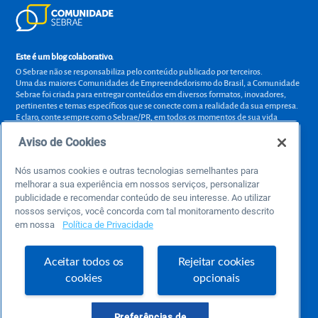
Este é um blog colaborativo.
O Sebrae não se responsabiliza pelo conteúdo publicado por terceiros.
Uma das maiores Comunidades de Empreendedorismo do Brasil, a Comunidade
Sebrae foi criada para entregar conteúdos em diversos formatos, inovadores,
pertinentes e temas específicos que se conecte com a realidade da sua empresa.
E claro, conte sempre com o Sebrae/PR, em todos os momentos de sua vida
empreendedora.
Aviso de Cookies
Nós usamos cookies e outras tecnologias semelhantes para
melhorar a sua experiência em nossos serviços, personalizar
Precisa de ajuda?
publicidade e recomendar conteúdo de seu interesse. Ao utilizar
atendimentosebraepr@pr.sebrae.com.br
nossos serviços, você concorda com tal monitoramento descrito
em nossa
Política de Privacidade
Central de Relacionamento 0800 570 0800
de segunda a sexta das 8h às 20h e pelos canais digitais até 00h
Aceitar todos os
Rejeitar cookies
cookies
opcionais
Sobre o Sebrae
Sobre a Comunidade
Preferências de