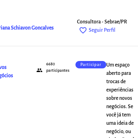
Consultora - Sebrae/PR
iana Schiavon Goncalves
favorite_outline
Seguir Perfil
6680
Um espaço
Participar
vos
people
participantes
aberto para
gócios
trocas de
experiências
sobre novos
negócios. Se
você já tem
uma ideia de
negócio, ou