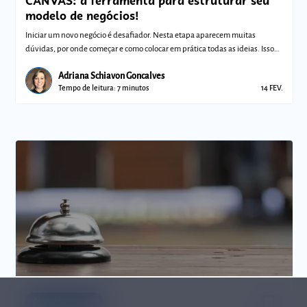
CANVAS: a ferramenta para estruturar seu
modelo de negócios!
Iniciar um novo negócio é desafiador. Nesta etapa aparecem muitas
dúvidas, por onde começar e como colocar em prática todas as ideias. Isso
porque voc
Adriana Schiavon Goncalves
Tempo de leitura: 7 minutos
14 FEV.
bookmark_border
Comunidades
Novos Negócios