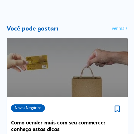
Você pode gostar:
Ver mais
bookmark_border
Comunidades
Novos Negócios
Como vender mais com seu commerce:
conheça estas dicas