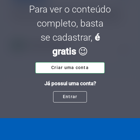
Para ver o conteúdo
Sebrae em dados: Serviços de Hospedagem
completo, basta
Hoje no Sebrae em Dados vamos falar sobre os serviços de hospedagens.
se cadastrar,
é
Bruno Henrique Martins
gratis
😉
Tempo de leitura: 8 minutos
03 OUT.
Criar uma conta
Já possui uma conta?
Entrar