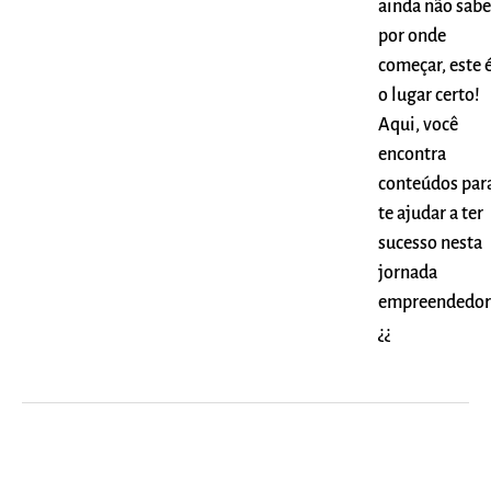
ainda não sabe
por onde
começar, este 
o lugar certo!
Aqui, você
encontra
conteúdos par
te ajudar a ter
sucesso nesta
jornada
empreendedor
¿¿