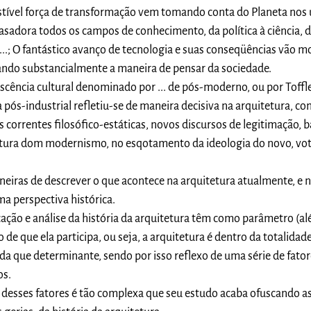
stível força de transformação vem tomando conta do Planeta nos 
sadora todos os campos de conhecimento, da política à ciência, d
à ....; O fantástico avanço de tecnologia e suas conseqüências vão 
ando substancialmente a maneira de pensar da sociedade.
scência cultural denominado por ... de pós-moderno, ou por Toffle
a pós-industrial refletiu-se de maneira decisiva na arquitetura, co
 correntes filosófico-estáticas, novos discursos de legitimação, 
tura dom modernismo, no esqotamento da ideologia do novo, vot
neiras de descrever o que acontece na arquitetura atualmente, 
a perspectiva histórica.
ficação e análise da história da arquitetura têm como parâmetro (a
 de que ela participa, ou seja, a arquitetura é dentro da totalidad
a que determinante, sendo por isso reflexo de uma série de fato
os.
o desses fatores é tão complexa que seu estudo acaba ofuscando a