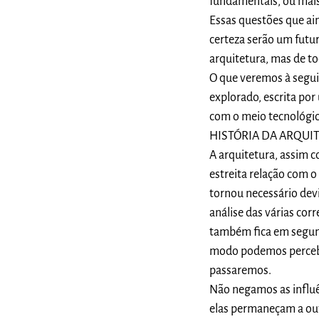
fundamentais, ou mais 
Essas questões que ai
certeza serão um futur
arquitetura, mas de to
O que veremos à segui
explorado, escrita por
com o meio tecnológic
HISTÓRIA DA ARQUIT
A arquitetura, assim 
estreita relação com 
tornou necessário dev
análise das várias cor
também fica em segund
modo podemos perceber
passaremos.
Não negamos as influên
elas permaneçam a out