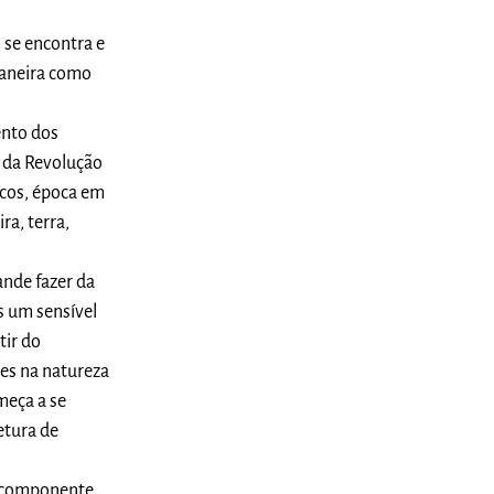
 se encontra e
maneira como
ento dos
o da Revolução
icos, época em
ra, terra,
ande fazer da
as um sensível
tir do
es na natureza
meça a se
etura de
o componente