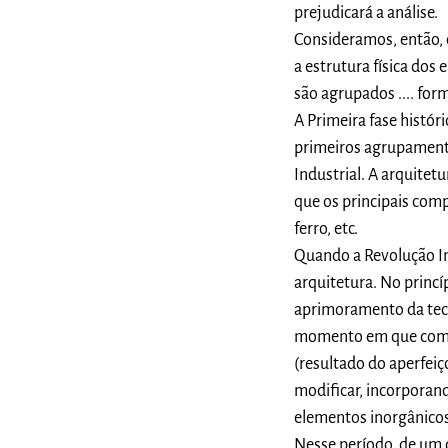
prejudicará a análise.
Consideramos, então, q
a estrutura física do
são agrupados .... form
A Primeira fase histór
primeiros agrupamento
Industrial. A arquite
que os principais com
ferro, etc.
Quando a Revolução Ind
arquitetura. No princí
aprimoramento da tecn
momento em que começa
(resultado do aperfeiç
modificar, incorporand
elementos inorgânicos
Nesse período, de um