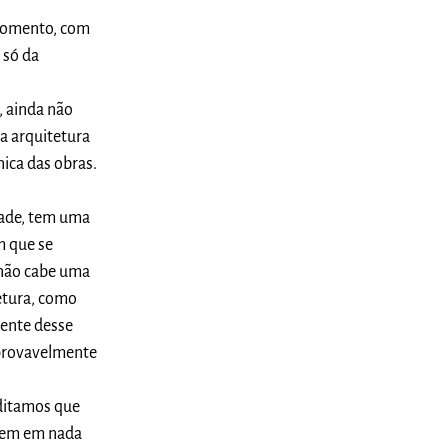
 momento, com
 só da
, ainda não
da arquitetura
ica das obras.
dade, tem uma
m que se
 não cabe uma
tetura, como
mente desse
 provavelmente
editamos que
agem em nada