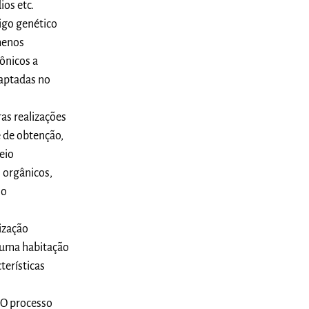
os etc.
igo genético
menos
ônicos a
daptadas no
as realizações
e de obtenção,
eio
s orgânicos,
 o
lização
r uma habitação
terísticas
. O processo