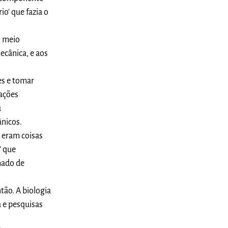
o' que fazia o
o meio
ecânica, e aos
es e tomar
iações
u
nicos.
 eram coisas
' que
mado de
ntão. A biologia
 e pesquisas