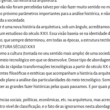
gerias, da história da arquitetura.
nda não foram percebidas talvez por não fazer muito sentido no
o próximo parâmetros importantes para a análise histórica, e não
da a sociedade.
r é uma nova história da arquitetura, sob um ângulo, acreditamos
 um estudioso do século XXII. Essa visão baseia-se na identidade 
o, que sempre determinou, em todas as épocas, a estrutura tectôn
ETURA SÉCULO XXII
como a cultura (tomada no seu sentido mais amplo) de uma socie
o meio tecnológico em que se desenvolve. Desse tipo de abordage
ido às rápidas transformações tecnológicas a partir do século XX
rentes filosóficas e estéticas que acompanham a história da arqui
o plano a análise das particularidades do meio tecnológico. So
 as grandes fazer históricas pelas quais passamos. E por quais
cias sociais, políticas, econômicas, etc. na arquitetura, mas acr
ro nível de classificação, e o fato de as ignorarmos nesta abord