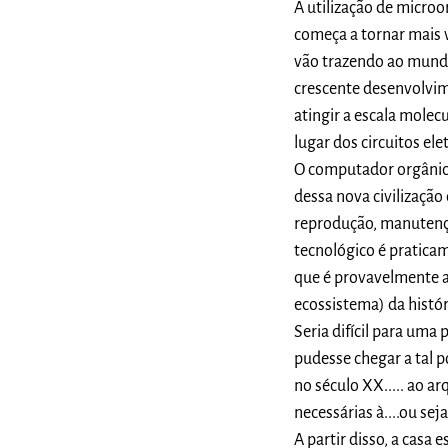
A utilização de micro
começa a tornar mais 
vão trazendo ao mundo
crescente desenvolvim
atingir a escala molec
lugar dos circuitos ele
O computador orgânico
dessa nova civilização 
reprodução, manutençã
tecnológico é praticam
que é provavelmente a 
ecossistema) da histór
Seria difícil para uma
pudesse chegar a tal p
no século XX..... ao ar
necessárias à....ou sej
A partir disso, a casa