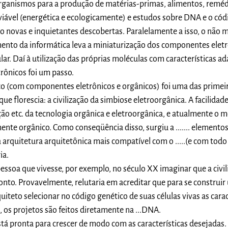
organismos para a produção de matérias-primas, alimentos, remédi
viável (energética e ecologicamente) e estudos sobre DNA e o cód
 novas e inquietantes descobertas. Paralelamente a isso, o não 
ento da informática leva a miniaturização dos componentes eletr
ular. Daí à utilização das próprias moléculas com características a
trônicos foi um passo.
 (com componentes eletrônicos e orgânicos) foi uma das primeir
que florescia: a civilização da simbiose eletroorgânica. A facilidad
o etc. da tecnologia orgânica e eletroorgânica, e atualmente o m
ente orgânico. Como conseqüência disso, surgiu a ....... elemento
arquitetura arquitetônica mais compatível com o .....(e com todo
ia.
 pessoa que vivesse, por exemplo, no século XX imaginar que a civi
onto. Provavelmente, relutaria em acreditar que para se construi
quiteto selecionar no código genético de suas células vivas as carac
a, os projetos são feitos diretamente na ...DNA.
 está pronta para crescer de modo com as características desejadas