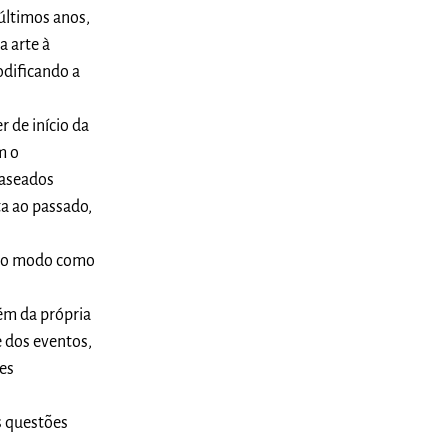
últimos anos,
a arte à
modificando a
r de início da
m o
baseados
a ao passado,
e no modo como
lém da própria
e dos eventos,
res
s questões