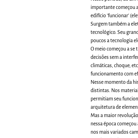
importante começou a f
edifício 'funcionar' (
Surgem também a eletr
tecnológico. Seu gran
poucos a tecnologia el
O meio começou a se to
decisões sem a interf
climáticas, choque, et
funcionamento com efi
Nesse momento da hist
distintas. Nos materia
permitiam seu funcion
arquitetura de element
Mas a maior revolução 
nessa época começou a
nos mais variados ca