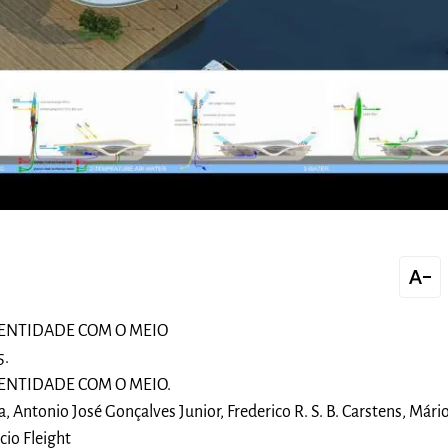
text_decrease
DENTIDADE COM O MEIO
5.
DENTIDADE COM O MEIO.
a, Antonio José Gonçalves Junior, Frederico R. S. B. Carstens, Mári
cio Fleight