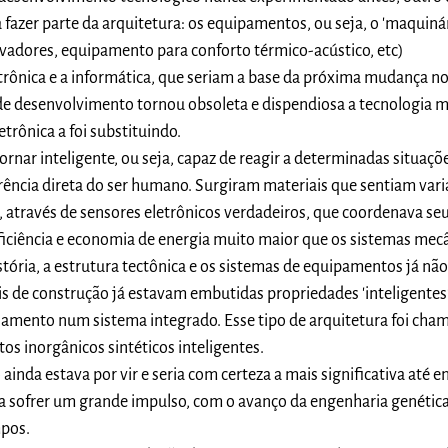
azer parte da arquitetura: os equipamentos, ou seja, o 'maquinári
elevadores, equipamento para conforto térmico-acústico, etc)
ônica e a informática, que seriam a base da próxima mudança n
de desenvolvimento tornou obsoleta e dispendiosa a tecnologia m
etrônica a foi substituindo.
rnar inteligente, ou seja, capaz de reagir a determinadas situaçõ
erência direta do ser humano. Surgiram materiais que sentiam var
c, através de sensores eletrônicos verdadeiros, que coordenava se
ciência e economia de energia muito maior que os sistemas mecâ
ória, a estrutura tectônica e os sistemas de equipamentos já não
is de construção já estavam embutidas propriedades 'inteligentes
amento num sistema integrado. Esse tipo de arquitetura foi cha
os inorgânicos sintéticos inteligentes.
ainda estava por vir e seria com certeza a mais significativa até e
 sofrer um grande impulso, com o avanço da engenharia genética
mpos.