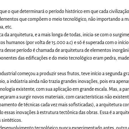
ue o que determinará o período histórico em que cada civilização
s elementos que compõem o meio tecnológico, não importando a 
a, etc.
ica da arquitetura, e a mais longa de todas, inicia-se com o surgim
s humanos (por volta de 15.000 a.c) e só é superada com o iníci
tura desse período é chamada de arquitetura de elementos inorgân
ponentes das edificações e do meio tecnológico eram pedra, madei
ustrial começou a produzir seus frutos, teve início a segunda gr
pio, a indústria ainda não trazia grandes inovações, pois era apen
ologia existente, com sua aplicação em grande escala. Mas, a par
ram a surgir novos materiais, com características não existent
oamento de técnicas cada vez mais sofisticadas), a arquitetura co
o essas inovações à estrutura tectônica das obras. Essa é a arquit
 sintéticos.
 desenvolvimento tecnológico nunca experimentado antes, outr