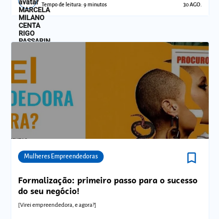
Tempo de leitura: 9 minutos
30 AGO.
bookmark_border
Comunidades
Mulheres Empreendedoras
Formalização: primeiro passo para o sucesso
do seu negócio!
[Virei empreendedora, e agora?]