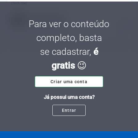
[Tech-me]
Acea Evgueni Ratcheva
Para ver o conteúdo
Tempo de leitura: 7 minutos
03 JUN.
completo, basta
se cadastrar,
é
gratis
😉
Criar uma conta
Já possui uma conta?
Entrar