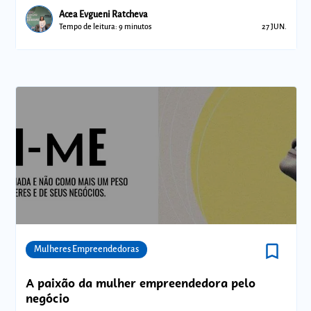
Acea Evgueni Ratcheva
Tempo de leitura: 9 minutos
27 JUN.
bookmark_border
Comunidades
Mulheres Empreendedoras
A paixão da mulher empreendedora pelo
negócio