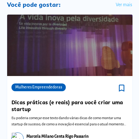
Você pode gostar:
Ver mais
bookmark_border
Comunidades
Mulheres Empreendedoras
Dicas práticas (e reais) para você criar uma
startup
Eu poderia começar esse texto dando várias dicas de como montar uma
startup de sucesso, de como a inovação é essencial para o atual momento
do mercado
Marcela Milano Centa Rigo Passarin