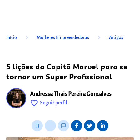
keyboard_arrow_right
keyboard_arrow_right
Início
Mulheres Empreendedoras
Artigos
5 lições da Capitã Marvel para se
tornar um Super Profissional
Andressa Thais Pereira Goncalves
favorite_outline
Seguir perfil
fixo
bookmark_border
thumb_up_alt
chat_bubble_outline