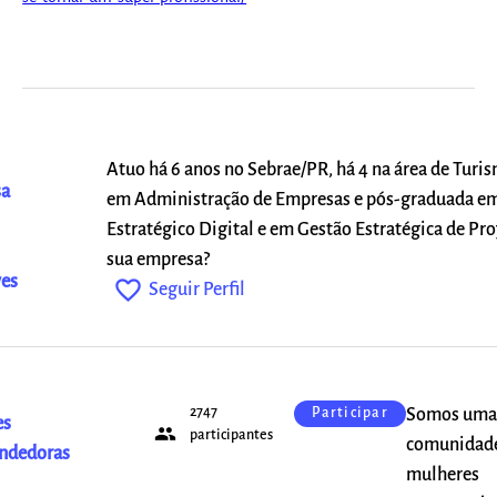
Atuo há 6 anos no Sebrae/PR, há 4 na área de Turis
sa
em Administração de Empresas e pós-graduada e
Estratégico Digital e em Gestão Estratégica de Pro
sua empresa?
es
favorite_outline
Seguir Perfil
2747
Somos uma
Participar
es
people
participantes
comunidad
ndedoras
mulheres