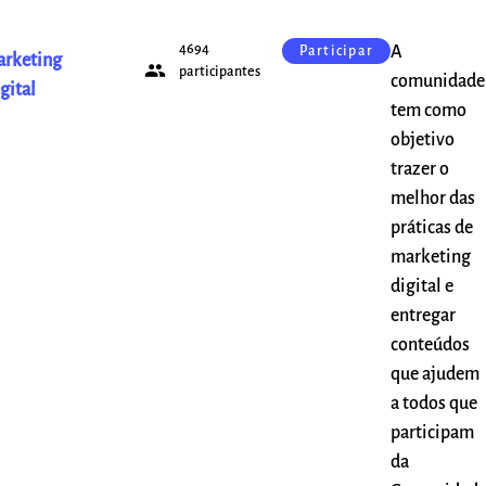
4694
A
Participar
rketing
people
participantes
comunidade
gital
tem como
objetivo
trazer o
melhor das
práticas de
marketing
digital e
entregar
conteúdos
que ajudem
a todos que
participam
da