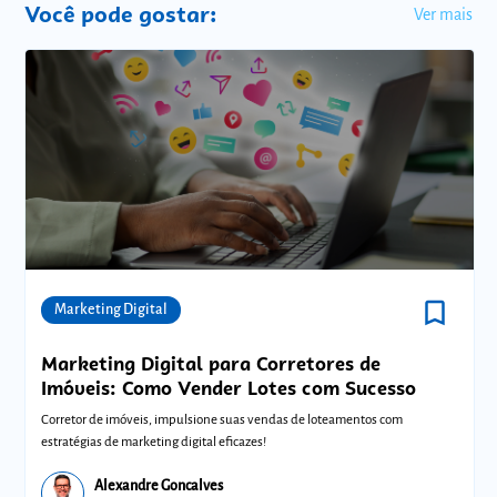
Você pode gostar:
Ver mais
bookmark_border
Comunidades
Marketing Digital
Marketing Digital para Corretores de
Imóveis: Como Vender Lotes com Sucesso
Corretor de imóveis, impulsione suas vendas de loteamentos com
estratégias de marketing digital eficazes!
Alexandre Goncalves