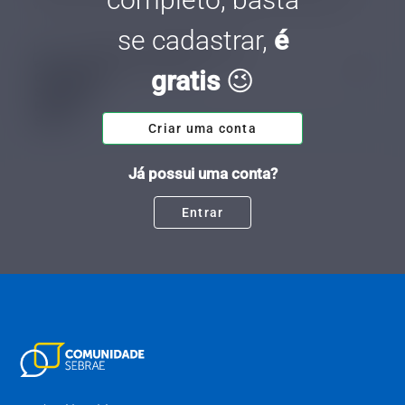
vezes parece simples, entretanto alguns detalhes como o domínio são
muito impo
se cadastrar,
é
Guilherme Santiago Ribeiro Silva
Tempo de leitura: 8 minutos
28 JUL.
gratis
😉
Criar uma conta
Já possui uma conta?
Entrar