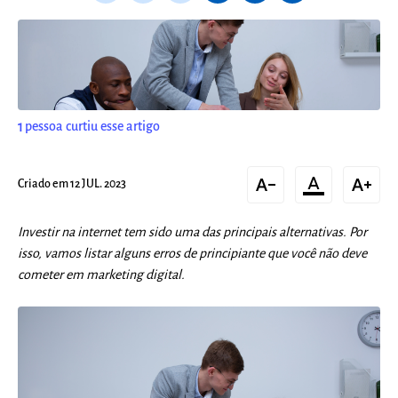
1
pessoa curtiu esse artigo
text_decrease
format_color_text
text_increase
Criado em 12 JUL. 2023
Investir na internet tem sido uma das principais alternativas. Por
isso, vamos listar alguns erros de principiante que você não deve
cometer em marketing digital.