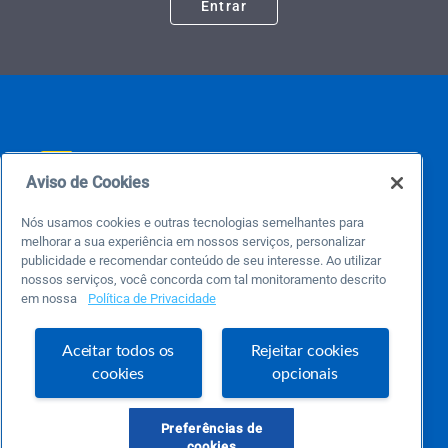
Entrar
Aviso de Cookies
Nós usamos cookies e outras tecnologias semelhantes para
Este é um blog colaborativo.
melhorar a sua experiência em nossos serviços, personalizar
O Sebrae não se responsabiliza pelo conteúdo publicado por terceiros.
publicidade e recomendar conteúdo de seu interesse. Ao utilizar
Uma das maiores Comunidades de Empreendedorismo do Brasil, a Comunidade
Sebrae foi criada para entregar conteúdos em diversos formatos, inovadores,
nossos serviços, você concorda com tal monitoramento descrito
pertinentes e temas específicos que se conecte com a realidade da sua empresa.
em nossa
Política de Privacidade
E claro, conte sempre com o Sebrae/PR, em todos os momentos de sua vida
empreendedora.
Aceitar todos os
Rejeitar cookies
cookies
opcionais
Precisa de ajuda?
Preferências de
atendimentosebraepr@pr.sebrae.com.br
cookies