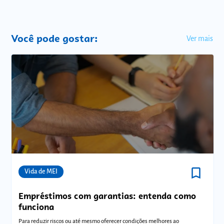
Você pode gostar:
Ver mais
bookmark_border
Comunidades
Vida de MEI
Empréstimos com garantias: entenda como
funciona
Para reduzir riscos ou até mesmo oferecer condições melhores ao