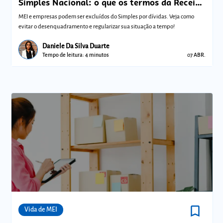
Simples Nacional: o que os termos da Receita
Federal significam para sua empresa?
MEI e empresas podem ser excluídos do Simples por dívidas. Veja como
evitar o desenquadramento e regularizar sua situação a tempo!
Daniele Da Silva Duarte
Tempo de leitura: 4 minutos
07 ABR.
bookmark_border
Comunidades
Vida de MEI