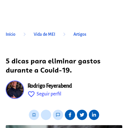
keyboard_arrow_right
keyboard_arrow_right
Início
Vida de MEI
Artigos
5 dicas para eliminar gastos
durante a Covid-19.
Rodrigo Feyerabend
favorite_outline
Seguir perfil
fixo
bookmark_border
thumb_up_alt
chat_bubble_outline