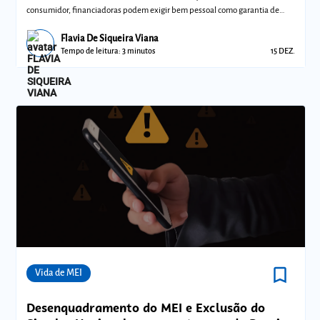
consumidor, financiadoras podem exigir bem pessoal como garantia de
empréstimo
Flavia De Siqueira Viana
Tempo de leitura: 3 minutos
15 DEZ.
bookmark_border
Comunidades
Vida de MEI
Desenquadramento do MEI e Exclusão do