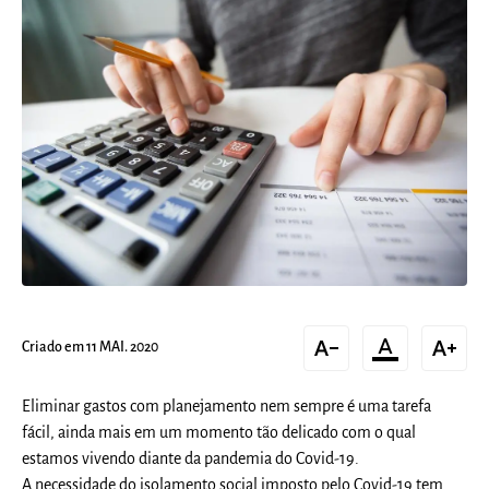
text_decrease
format_color_text
text_increase
Criado em 11 MAI. 2020
Eliminar gastos com planejamento nem sempre é uma tarefa
fácil, ainda mais em um momento tão delicado com o qual
estamos vivendo diante da pandemia do Covid-19.
A necessidade do isolamento social imposto pelo Covid-19 tem