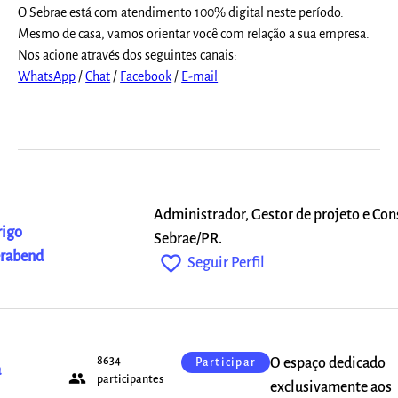
O Sebrae está com atendimento 100% digital neste período.
Mesmo de casa, vamos orientar você com relação a sua empresa.
Nos acione através dos seguintes canais:
WhatsApp
/
Chat
/
Facebook
/
E-mail
Administrador, Gestor de projeto e Con
rigo
Sebrae/PR.
erabend
favorite_outline
Seguir Perfil
8634
O espaço dedicado
Participar
a
people
participantes
exclusivamente aos