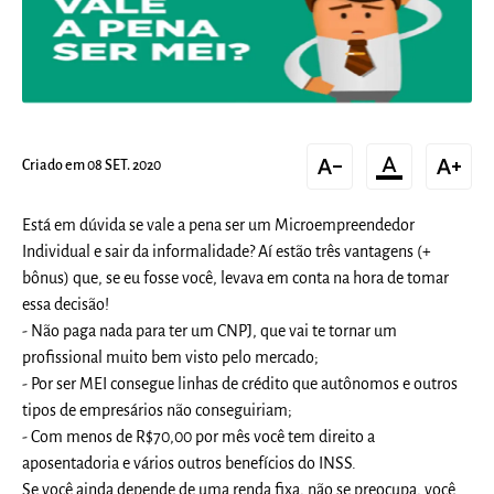
text_decrease
format_color_text
text_increase
Criado em 08 SET. 2020
Está em dúvida se vale a pena ser um Microempreendedor
Individual e sair da informalidade? Aí estão três vantagens (+
bônus) que, se eu fosse você, levava em conta na hora de tomar
essa decisão!
- Não paga nada para ter um CNPJ, que vai te tornar um
profissional muito bem visto pelo mercado;
- Por ser MEI consegue linhas de crédito que autônomos e outros
tipos de empresários não conseguiriam;
- Com menos de R$70,00 por mês você tem direito a
aposentadoria e vários outros benefícios do INSS.
Se você ainda depende de uma renda fixa, não se preocupa, você