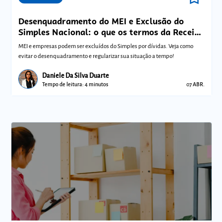
Desenquadramento do MEI e Exclusão do
Simples Nacional: o que os termos da Receita
Federal significam para sua empresa?
MEI e empresas podem ser excluídos do Simples por dívidas. Veja como
evitar o desenquadramento e regularizar sua situação a tempo!
Daniele Da Silva Duarte
Tempo de leitura: 4 minutos
07 ABR.