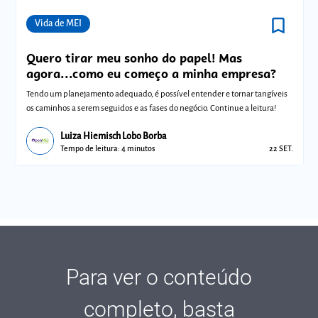
bookmark_border
Comunidades
Vida de MEI
Quero tirar meu sonho do papel! Mas
agora...como eu começo a minha empresa?
Tendo um planejamento adequado, é possível entender e tornar tangíveis
os caminhos a serem seguidos e as fases do negócio. Continue a leitura!
Luiza Hiemisch Lobo Borba
Tempo de leitura: 4 minutos
22 SET.
Para ver o conteúdo
completo, basta