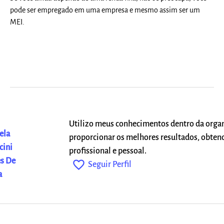
pode ser empregado em uma empresa e mesmo assim ser um
MEI.
Utilizo meus conhecimentos dentro da orga
ela
proporcionar os melhores resultados, obten
cini
profissional e pessoal.
s De
favorite_outline
Seguir Perfil
a