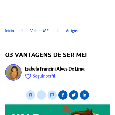
keyboard_arrow_right
keyboard_arrow_right
Início
Vida de MEI
Artigos
03 VANTAGENS DE SER MEI
Izabela Francini Alves De Lima
favorite_outline
Seguir perfil
fixo
bookmark_border
thumb_up_alt
chat_bubble_outline