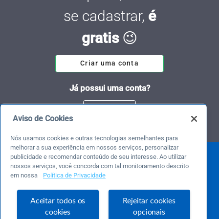
se cadastrar,
é
gratis
😉
Criar uma conta
Já possui uma conta?
Entrar
Aviso de Cookies
Nós usamos cookies e outras tecnologias semelhantes para
melhorar a sua experiência em nossos serviços, personalizar
publicidade e recomendar conteúdo de seu interesse. Ao utilizar
nossos serviços, você concorda com tal monitoramento descrito
em nossa
Política de Privacidade
Aceitar todos os
Rejeitar cookies
cookies
opcionais
Este é um blog colaborativo.