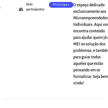
8633
O espaço dedicado
Participar
a
people
participantes
exclusivamente aos
Microempreendedor
Individuais. Aqui vo
encontra conteúdo
para ajudar quem já 
MEI na solução dos
problemas, e també
para guiar todos
aqueles que estão
pensando em se
formalizar. Seja be
vindo!