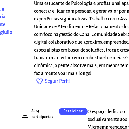
Uma estudante de Psicologia e profissional ap
ia
conectar e lidar com pessoas, e gerar valor por 
ria
experiências significativas. Trabalho como Assi
rte
Unidade de Atendimento e Relacionamento do 
giullo
com foco na gestão do Canal Comunidade Sebra
digital colaborativo que aproxima empreended
especialistas em busca de soluções, troca e cre
transformar leitura em combustível de ideias? 
dinâmica, a gente absorve mais, em menos tem
faz a mente voar mais longe!
favorite_outline
Seguir Perfil
8634
O espaço dedicado
Participar
a
people
participantes
exclusivamente aos
Microempreendedor