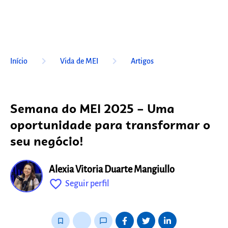
keyboard_arrow_right
keyboard_arrow_right
Início
Vida de MEI
Artigos
Semana do MEI 2025 – Uma
oportunidade para transformar o
seu negócio!
Alexia Vitoria Duarte Mangiullo
favorite_outline
Seguir perfil
fixo
bookmark_border
thumb_up_alt
chat_bubble_outline