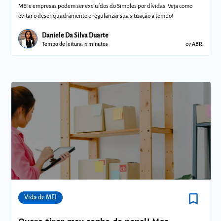
Federal significam para sua empresa?
MEI e empresas podem ser excluídos do Simples por dívidas. Veja como
evitar o desenquadramento e regularizar sua situação a tempo!
Daniele Da Silva Duarte
Tempo de leitura: 4 minutos
07 ABR.
bookmark_border
Comunidades
Vida de MEI