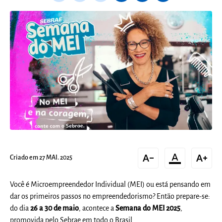
text_decrease
format_color_text
text_increase
Criado em 27 MAI. 2025
Você é Microempreendedor Individual (MEI) ou está pensando em
dar os primeiros passos no empreendedorismo? Então prepare-se:
do dia
26 a 30 de maio
, acontece a
Semana do MEI 2025
,
promovida pelo Sebrae em todo o Brasil.