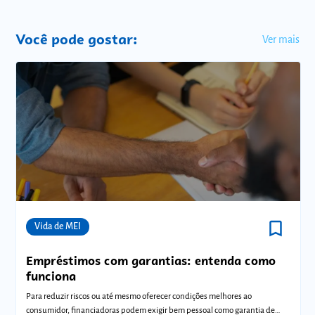
Você pode gostar:
Ver mais
bookmark_border
Comunidades
Vida de MEI
Empréstimos com garantias: entenda como
funciona
Para reduzir riscos ou até mesmo oferecer condições melhores ao
consumidor, financiadoras podem exigir bem pessoal como garantia de