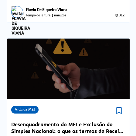
empréstimo
Flavia De Siqueira Viana
Tempo de leitura: 3 minutos
15 DEZ.
bookmark_border
Comunidades
Vida de MEI
Desenquadramento do MEI e Exclusão do
Simples Nacional: o que os termos da Receita