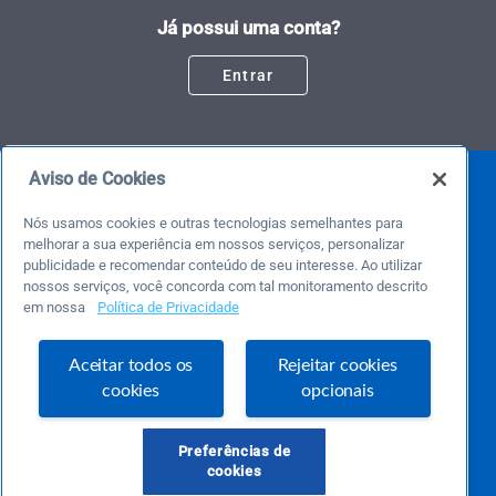
Já possui uma conta?
Entrar
Aviso de Cookies
Nós usamos cookies e outras tecnologias semelhantes para
melhorar a sua experiência em nossos serviços, personalizar
publicidade e recomendar conteúdo de seu interesse. Ao utilizar
nossos serviços, você concorda com tal monitoramento descrito
em nossa
Política de Privacidade
Este é um blog colaborativo.
O Sebrae não se responsabiliza pelo conteúdo publicado por terceiros.
Uma das maiores Comunidades de Empreendedorismo do Brasil, a Comunidade
Aceitar todos os
Rejeitar cookies
Sebrae foi criada para entregar conteúdos em diversos formatos, inovadores,
cookies
opcionais
pertinentes e temas específicos que se conecte com a realidade da sua empresa.
E claro, conte sempre com o Sebrae/PR, em todos os momentos de sua vida
empreendedora.
Preferências de
cookies