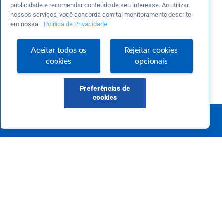
publicidade e recomendar conteúdo de seu interesse. Ao utilizar
nossos serviços, você concorda com tal monitoramento descrito
em nossa
Política de Privacidade
Aceitar todos os
Rejeitar cookies
cookies
opcionais
Preferências de
cookies
Este é um blog colaborativo.
O Sebrae não se responsabiliza pelo conteúdo publicado por terceiros.
Uma das maiores Comunidades de Empreendedorismo do Brasil, a Comunidade
Sebrae foi criada para entregar conteúdos em diversos formatos, inovadores,