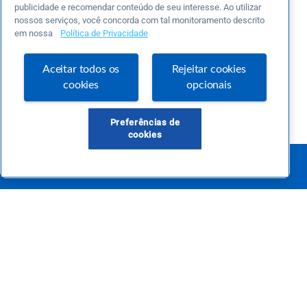
publicidade e recomendar conteúdo de seu interesse. Ao utilizar
nossos serviços, você concorda com tal monitoramento descrito
em nossa
Política de Privacidade
Aceitar todos os
Rejeitar cookies
cookies
opcionais
Preferências de
cookies
Este é um blog colaborativo.
O Sebrae não se responsabiliza pelo conteúdo publicado por terceiros.
Uma das maiores Comunidades de Empreendedorismo do Brasil, a Comunidade
Sebrae foi criada para entregar conteúdos em diversos formatos, inovadores,